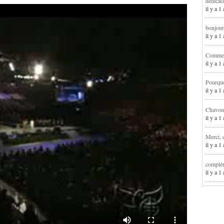
dédicac
il y a 1
bonjour
il y a 
Comment
il y a 
Pourqu
il y a 
Chavoua
il y a 
Merci, 
il y a 
complém
il y a 