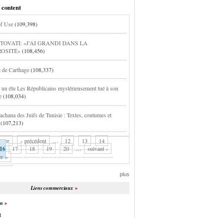
 content
of Use
(109,398)
 TOVATI: «J’AI GRANDI DANS LA
OSITÉ»
(108,456)
e de Carthage
(108,337)
 : un élu Les Républicains mystérieusement tué à son
e
(108,034)
chana des Juifs de Tunisie : Textes, coutumes et
(107,213)
mier
‹ précédent
…
12
13
14
16
17
18
19
20
…
suivant ›
er »
plus
Liens commerciaux
on
t