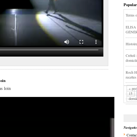
Popular
Terms 
ELISA
GÉNÉR
Histoir
Créteil
domicil
Roch Ha
recettes
loin
as loin
« pre
15
derni
Navigati
Contac