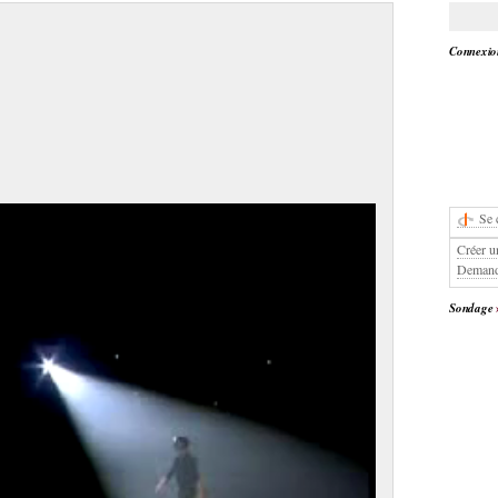
Connexion
Se 
Créer u
Demand
Sondage