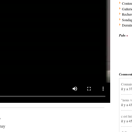
Conten
Galleri
Recher
Sonda
Dernièr
Pubs
Commentai
Connais
il y a 3
"nous v
il y a 4
c est lu
y
il y a 4
nay