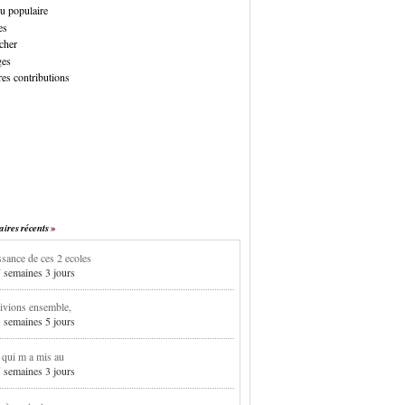
u populaire
es
cher
ges
es contributions
res récents
sance de ces 2 ecoles
7 semaines 3 jours
ivions ensemble,
3 semaines 5 jours
i qui m a mis au
5 semaines 3 jours