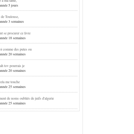
e à ma tante,
 année 5 jours
 de Toulouse,
1 année 3 semaines
 se procurer ce livre
1 année 18 semaines
oi comme des putes ou
1 année 20 semaines
h tov pourrais je
1 année 20 semaines
cela me touche
1 année 25 semaines
ent de noms oubliés de juifs d'algerie
1 année 25 semaines