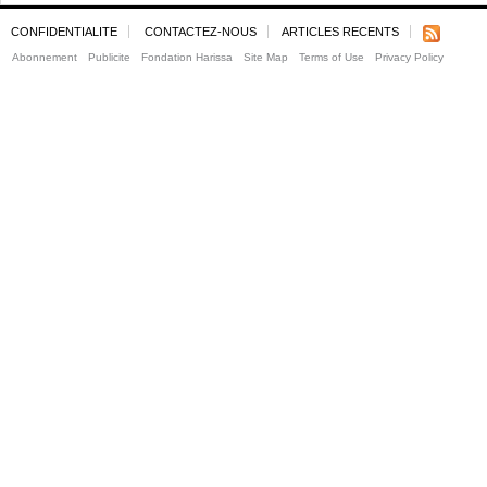
CONFIDENTIALITE
CONTACTEZ-NOUS
ARTICLES RECENTS
Abonnement
Publicite
Fondation Harissa
Site Map
Terms of Use
Privacy Policy