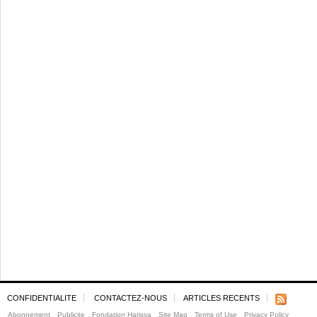
CONFIDENTIALITE
CONTACTEZ-NOUS
ARTICLES RECENTS
Abonnement
Publicite
Fondation Harissa
Site Map
Terms of Use
Privacy Policy