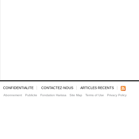
CONFIDENTIALITE
CONTACTEZ-NOUS
ARTICLES RECENTS
Abonnement
Publicite
Fondation Harissa
Site Map
Terms of Use
Privacy Policy