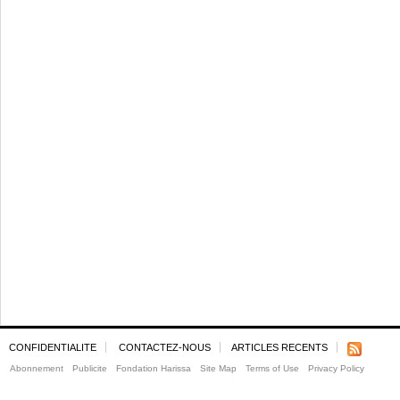
CONFIDENTIALITE
CONTACTEZ-NOUS
ARTICLES RECENTS
Abonnement
Publicite
Fondation Harissa
Site Map
Terms of Use
Privacy Policy