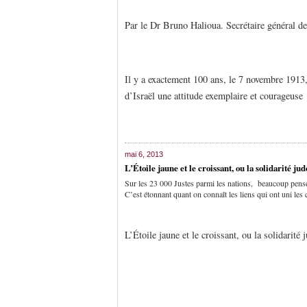
Par le Dr Bruno Halioua. Secrétaire général d
Il y a exactement 100 ans, le 7 novembre 1913,
d’Israël une attitude exemplaire et courageuse
mai 6, 2013
L’Étoile jaune et le croissant, ou la solidarité 
Sur les 23 000 Justes parmi les nations, beaucoup pens
C’est étonnant quant on connaît les liens qui ont uni l
L’Étoile jaune et le croissant, ou la solidarit