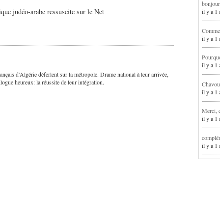
bonjour
ique judéo-arabe ressuscite sur le Net
il y a 
Comment
il y a 
Pourqu
il y a 
çais d'Algérie déferlent sur la métropole. Drame national à leur arrivée,
logue heureux: la réussite de leur intégration.
Chavoua
il y a 
Merci, 
il y a 
complém
il y a 