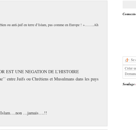
Connexion
chrétien ou anti-juif en terre d’Islam, pas comme en Europe ! »……..Ah
Se 
Créer u
OR EST UNE NEGATION DE L’HISTOIRE
Demand
ue’’ entre Juifs ou Chrétiens et Musulmans dans les pays
Sondage
e d’Islam….non …jamais….!!