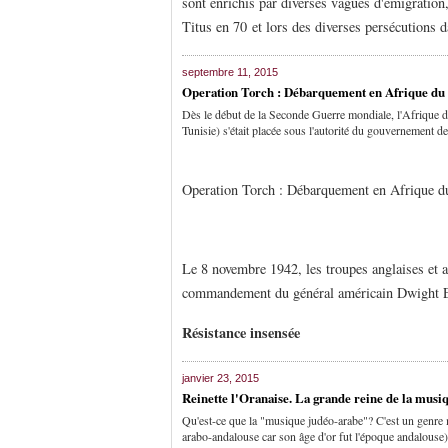
sont enrichis par diverses vagues d'émigration
Titus en 70 et lors des diverses persécutions d
septembre 11, 2015
Operation Torch : Débarquement en Afrique du
Dès le début de la Seconde Guerre mondiale, l'Afrique d
Tunisie) s'était placée sous l'autorité du gouvernement 
Operation Torch : Débarquement en Afrique d
Le 8 novembre 1942, les troupes anglaises et 
commandement du général américain Dwight Ei
Résistance insensée
janvier 23, 2015
Reinette l'Oranaise. La grande reine de la musiq
Qu'est-ce que la "musique judéo-arabe"? C'est un genre m
arabo-andalouse car son âge d'or fut l'époque andalouse)