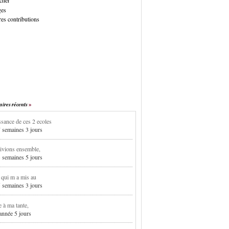
cher
ges
es contributions
res récents
sance de ces 2 ecoles
7 semaines 3 jours
ivions ensemble,
3 semaines 5 jours
i qui m a mis au
5 semaines 3 jours
e à ma tante,
 année 5 jours