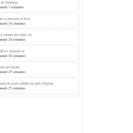
 de Toulouse,
1 année 3 semaines
 se procurer ce livre
1 année 18 semaines
oi comme des putes ou
1 année 20 semaines
h tov pourrais je
1 année 20 semaines
cela me touche
1 année 25 semaines
ent de noms oubliés de juifs d'algerie
1 année 25 semaines