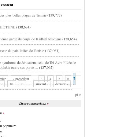
 content
des plus belles plages de Tunisie
(139,777)
UE TUNE
(138,674)
ienne garde du corps de Kadhafi témoigne
(138,654)
cette du pain Italien de Tunisie
(137,063)
e syndrome de Jérusalem, celui de Tel-Aviv ? L’école
rophétie ouvre ses portes…
(137,062)
mier
‹ précédent
…
3
4
5
6
7
9
10
11
…
suivant ›
dernier »
plus
Liens commerciaux
on
t
u populaire
es