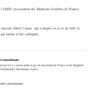
e l’AMIF (Association des Médecins Israélites de France)
 naissait Albert Camus qui a adopté vis-à-vis de Juifs et
 qui mérite d’être soulignée.
judéo-musulmane
ent qu’il n’y a aucun arabe et pas de musulman de France ou du Maghreb.
es communautés musulmane et juive.
é judéo-musulmane