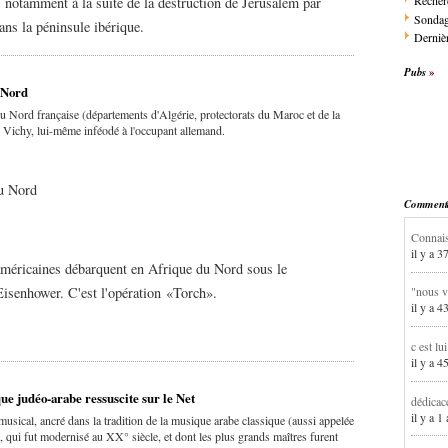
Recher
, notamment à la suite de la destruction de Jérusalem par
Sonda
ans la péninsule ibérique.
Dernièr
Pubs
 Nord
u Nord française (départements d'Algérie, protectorats du Maroc et de la
de Vichy, lui-même inféodé à l'occupant allemand.
u Nord
Commentai
Connais
il y a 3
américaines débarquent en Afrique du Nord sous le
"nous v
senhower. C'est l'opération «Torch».
il y a 4
c est lu
il y a 4
ue judéo-arabe ressuscite sur le Net
dédicac
il y a 1
usical, ancré dans la tradition de la musique arabe classique (aussi appelée
, qui fut modernisé au XX° siècle, et dont les plus grands maîtres furent