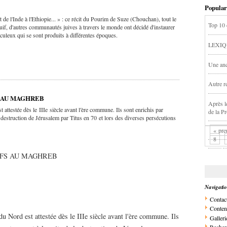
Popular
de l'Inde à l'Ethiopie... » : ce récit du Pourim de Suze (Chouchan), tout le
Top 10 
uif, d'autres communautés juives à travers le monde ont décidé d'instaurer
aculeux qui se sont produits à différentes époques.
LEXIQ
Une anc
Autre re
S AU MAGHREB
Après l
 attestée dès le IIIe siècle avant l'ère commune. Ils sont enrichis par
de la P
 destruction de Jérusalem par Titus en 70 et lors des diverses persécutions
« pre
8
IFS AU MAGHREB
Navigati
Contac
Conten
u Nord est attestée dès le IIIe siècle avant l'ère commune. Ils
Galleri