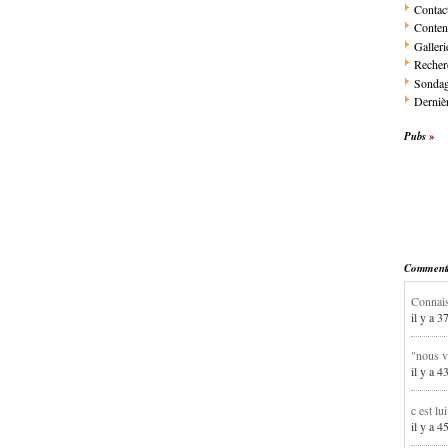
Contac
Conten
Galleri
Recher
Sonda
Dernièr
Pubs
Commentai
Connais
il y a 3
"nous v
il y a 4
c est lu
il y a 4