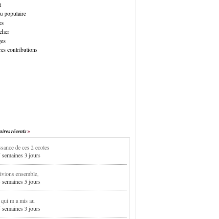
t
u populaire
es
cher
ges
es contributions
res récents
sance de ces 2 ecoles
7 semaines 3 jours
ivions ensemble,
3 semaines 5 jours
i qui m a mis au
5 semaines 3 jours