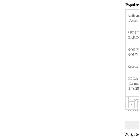
Popular
Antisém
l’Assem
SEOUD
GARCON
NOS E
NOUVEL
Recette
DE LA
: Le ma
(148,20
« pre
6
Navigati