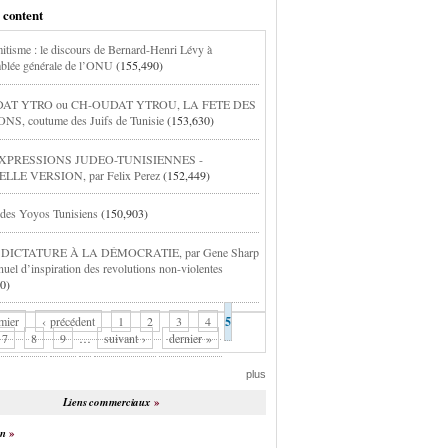
 content
itisme : le discours de Bernard-Henri Lévy à
blée générale de l’ONU
(155,490)
AT YTRO ou CH-OUDAT YTROU, LA FETE DES
S, coutume des Juifs de Tunisie
(153,630)
XPRESSIONS JUDEO-TUNISIENNES -
LE VERSION, par Felix Perez
(152,449)
 des Yoyos Tunisiens
(150,903)
 DICTATURE À LA DÉMOCRATIE, par Gene Sharp
nuel d’inspiration des revolutions non-violentes
0)
mier
‹ précédent
1
2
3
4
5
7
8
9
…
suivant ›
dernier »
plus
Liens commerciaux
on