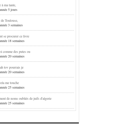
e à ma tante,
 année 5 jours
 de Toulouse,
1 année 3 semaines
 se procurer ce livre
1 année 18 semaines
oi comme des putes ou
1 année 20 semaines
h tov pourrais je
1 année 20 semaines
cela me touche
1 année 25 semaines
ent de noms oubliés de juifs d'algerie
1 année 25 semaines