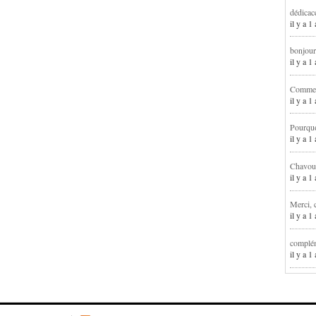
dédicac
il y a 1
bonjour
il y a 
Comment
il y a 
Pourqu
il y a 
Chavoua
il y a 
Merci, 
il y a 
complém
il y a 