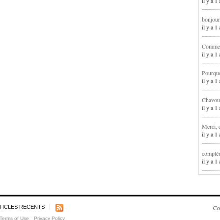
il y a 1
bonjour
il y a 
Comment
il y a 
Pourqu
il y a 
Chavoua
il y a 
Merci, 
il y a 
complém
il y a 
TICLES RECENTS
Co
Terms of Use
Privacy Policy