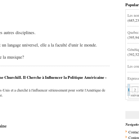
Popular
Les nom
(685,23
 autres disciplines.
Quebec:
(395,94
 un langage universel, elle a la faculté d'unir le monde.
Génétiq
(392,52
ue la musique?
Les cou
 Churchill. Il Cherche à Influencer la Politique Américaine -
Express
1
2
-Unis et a cherché à l'influencer sérieusement pour sortir l'Amérique de
suiva
e.
Navigati
aine
Contac
Conten