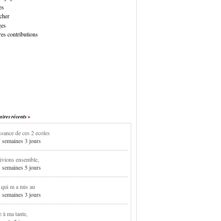
es
cher
ges
es contributions
res récents
sance de ces 2 ecoles
7 semaines 3 jours
ivions ensemble,
3 semaines 5 jours
i qui m a mis au
5 semaines 3 jours
e à ma tante,