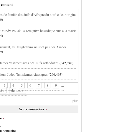
 content
s de famille des Juifs d'Afrique du nord et leur origine
6)
 Mindy Pollak, la 1ère juive hassidique élue à la mairie
4)
uement, les Maghrébins ne sont pas des Arabes
9)
tumes vestimentaires des Juifs orthodoxes
(342,940)
ions Judeo-Tunisiennes classiques
(296,493)
3
4
5
6
7
8
9
…
nt ›
dernier »
plus
Liens commerciaux
on
t
u populaire