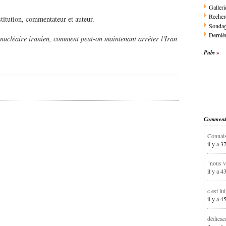
Galleri
Recher
titution, commentateur et auteur.
Sonda
Dernièr
e nucléaire iranien, comment peut-on maintenant arrêter l'Iran
Pubs
Commentai
Connais
il y a 3
"nous v
il y a 4
c est lu
il y a 4
dédicac