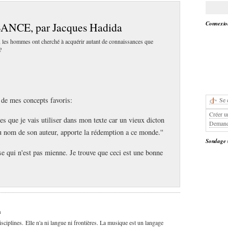
Connexion
CE, par Jacques Hadida
s, les hommes ont cherché à acquérir autant de connaissances que
?
de mes concepts favoris:
Se 
Créer u
les que je vais utiliser dans mon texte car un vieux dicton
Demand
au nom de son auteur, apporte la rédemption a ce monde.''
Sondage
se qui n'est pas mienne. Je trouve que ceci est une bonne
a
ciplines. Elle n'a ni langue ni frontières. La musique est un langage