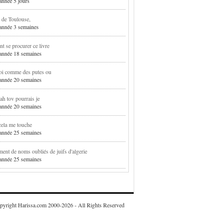
 année 5 jours
 de Toulouse,
1 année 3 semaines
 se procurer ce livre
1 année 18 semaines
oi comme des putes ou
1 année 20 semaines
h tov pourrais je
1 année 20 semaines
cela me touche
1 année 25 semaines
ent de noms oubliés de juifs d'algerie
1 année 25 semaines
pyright Harissa.com 2000-2026 - All Rights Reserved