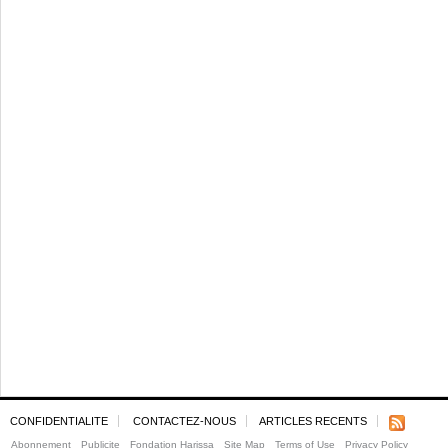
CONFIDENTIALITE
CONTACTEZ-NOUS
ARTICLES RECENTS
Abonnement
Publicite
Fondation Harissa
Site Map
Terms of Use
Privacy Policy