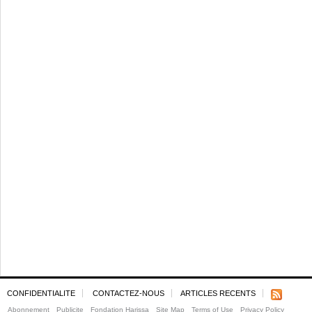
CONFIDENTIALITE
CONTACTEZ-NOUS
ARTICLES RECENTS
Abonnement
Publicite
Fondation Harissa
Site Map
Terms of Use
Privacy Policy