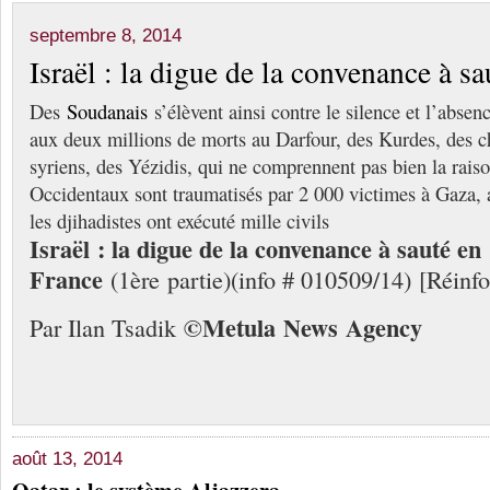
septembre 8, 2014
Israël : la digue de la convenance à s
Des
Soudanais
s’élèvent ainsi contre le silence et l’absen
aux deux millions de morts au Darfour, des Kurdes, des ch
syriens, des Yézidis, qui ne comprennent pas bien la raiso
Occidentaux sont traumatisés par 2 000 victimes à Gaza, 
les djihadistes ont exécuté mille civils
Israël : la digue de la convenance à sauté en
France
(1ère partie)(info # 010509/14) [Réinf
©
Me
tula
N
ews
A
gency
Par Ilan Tsadik
août 13, 2014