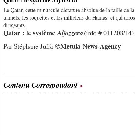
Qatar : le système Aljazzera
Le Qatar, cette minuscule dictature absolue de la taille de la
tunnels, les roquettes et les miliciens du Hamas, et qui arr
dirigeants.
Qatar : le système
Aljazzera
(info # 011208/14)
©
Me
tula
N
ews
A
gency
Par Stéphane Juffa
Contenu Correspondant