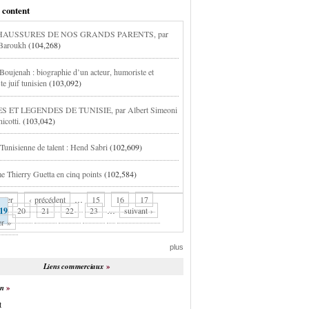
 content
HAUSSURES DE NOS GRANDS PARENTS, par
Baroukh
(104,268)
Boujenah : biographie d’un acteur, humoriste et
te juif tunisien
(103,092)
 ET LEGENDES DE TUNISIE, par Albert Simeoni
icotti.
(103,042)
 Tunisienne de talent : Hend Sabri
(102,609)
e Thierry Guetta en cinq points
(102,584)
mier
‹ précédent
…
15
16
17
19
20
21
22
23
…
suivant ›
er »
plus
Liens commerciaux
on
t