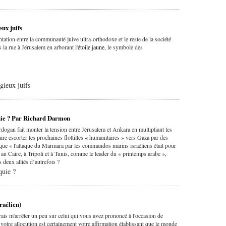
eux juifs
ation entre la communauté juive ultra-orthodoxe et le reste de la société
la rue à Jérusalem en arborant l'
étoile jaune
, le symbole des
igieux juifs
rquie ? Par Richard Darmon
rdogan fait monter la tension entre Jérusalem et Ankara en multipliant les
ire escorter les prochaines flottilles « humanitaires » vers Gaza par des
e que « l'attaque du Marmara par les commandos marins israéliens était pour
au Caire, à Tripoli et à Tunis, comme le leader du « printemps arabe »,
s deux alliés d’autrefois ?
quie ?
raélien)
drais m'arrêter un peu sur celui qui vous avez prononcé à l'occasion de
e votre allocution est certainement votre affirmation établissant que le monde