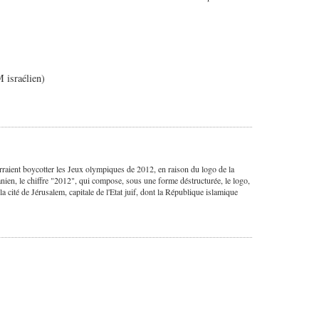
 israélien)
ourraient boycotter les Jeux olympiques de 2012, en raison du logo de la
ien, le chiffre "2012", qui compose, sous une forme déstructurée, le logo,
la cité de Jérusalem, capitale de l'Etat juif, dont la République islamique