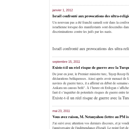
janvier 1, 2012
Israël confronté aux provocations des ultra-religi
Un nouveau pas a été franchi samedi soir dans la confront
israélienne lorsque des manifestants sont descendus dans 
discriminations contre les juifs par les nazis.
Israël confronté aux provocations des ultra-rel
septembre 15, 2011
Existe-t-il un réel risque de guerre avec la Tu
De jour en jour, le Premier ministre turc, Tayep Recep E
déclarations belliqueuses. Ainsi après avoir menacé de fa
navires de guerre turcs, il a affirmé en début de semain
Ankara un causus belli". À l’heure où Erdogan s’affiche 
faut-il s’inquiéter de potentiels risques de guerre entre le
Existe-t-il un réel risque de guerre avec la Tur
mai 23, 2011
Vous avez raison, M. Netanyahou (lettre au PM is
J'ai suivi avec attention vos derniers discours, et je vou
l'anniversaire de l'indépendance d'Israël. Le point fort d