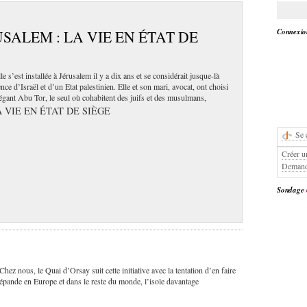
Connexion
USALEM : LA VIE EN ÉTAT DE
e s’est installée à Jérusalem il y a dix ans et se considérait jusque-là
ce d’Israël et d’un Etat palestinien. Elle et son mari, avocat, ont choisi
élégant Abu Tor, le seul où cohabitent des juifs et des musulmans,
 VIE EN ÉTAT DE SIÈGE
Se 
Créer u
Demand
Sondage
Chez nous, le Quai d’Orsay suit cette initiative avec la tentation d’en faire
e répande en Europe et dans le reste du monde, l’isole davantage