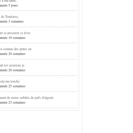
e à ma tante,
 année 5 jours
 de Toulouse,
1 année 3 semaines
 se procurer ce livre
1 année 18 semaines
oi comme des putes ou
1 année 20 semaines
h tov pourrais je
1 année 20 semaines
cela me touche
1 année 25 semaines
ent de noms oubliés de juifs d'algerie
1 année 25 semaines