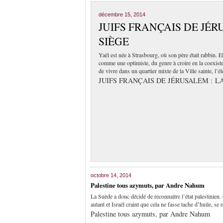
décembre 15, 2014
JUIFS FRANÇAIS DE JÉR
SIÈGE
Yaël est née à Strasbourg, où son père était rabbin. Ell
comme une optimiste, du genre à croire en la coexisten
de vivre dans un quartier mixte de la Ville sainte, l’
JUIFS FRANÇAIS DE JÉRUSALEM : LA
octobre 14, 2014
Palestine tous azymuts, par Andre Nahum
La Suède a donc décidé de reconnaitre l’état palestinien. 
autant et Israël craint que cela ne fasse tache d’huile, s
Palestine tous azymuts, par Andre Nahum