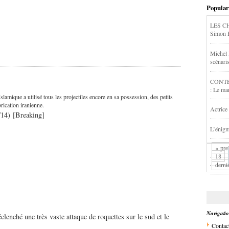
Popular
LES C
Simon 
Michel 
scénaris
CONTES
: Le man
lamique a utilisé tous les projectiles encore en sa possession, des petits
brication iranienne.
Actrice
/14) [Breaking]
L’énigm
« pre
18
derni
Navigati
lenché une très vaste attaque de roquettes sur le sud et le
Contac