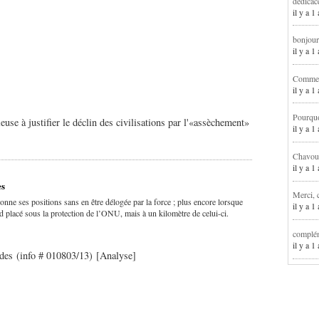
dédicac
il y a 1
bonjour
il y a 
Comment
il y a 
Pourqu
euse à justifier le déclin des civilisations par l'«assèchement»
il y a 
Chavoua
il y a 
es
Merci, 
donne ses positions sans en être délogée par la force ; plus encore lorsque
il y a 
d placé sous la protection de l’ONU, mais à un kilomètre de celui-ci.
complém
il y a 
udes (info # 010803/13) [Analyse]