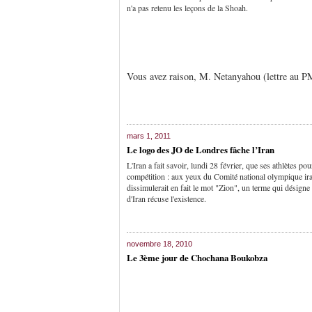
n'a pas retenu les leçons de la Shoah.
Vous avez raison, M. Netanyahou (lettre au PM
mars 1, 2011
Le logo des JO de Londres fâche l’Iran
L'Iran a fait savoir, lundi 28 février, que ses athlètes p
compétition : aux yeux du Comité national olympique iran
dissimulerait en fait le mot "Zion", un terme qui désigne 
d'Iran récuse l'existence.
novembre 18, 2010
Le 3ème jour de Chochana Boukobza