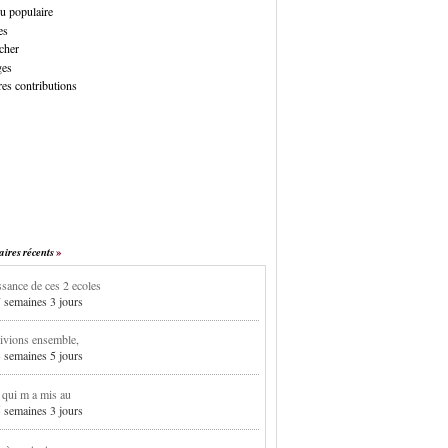
u populaire
es
cher
ges
es contributions
res récents
sance de ces 2 ecoles
7 semaines 3 jours
ivions ensemble,
3 semaines 5 jours
i qui m a mis au
5 semaines 3 jours