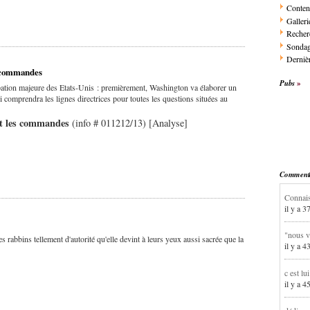
Conten
Galleri
Recher
Sonda
Dernièr
s commandes
Pubs
ipation majeure des Etats-Unis : premièrement, Washington va élaborer un
ci comprendra les lignes directrices pour toutes les questions situées au
ent les commandes
(info # 011212/13) [Analyse]
Commentai
Connais
il y a 3
"nous v
 les rabbins tellement d'autorité qu'elle devint à leurs yeux aussi sacrée que la
il y a 4
c est lu
il y a 4