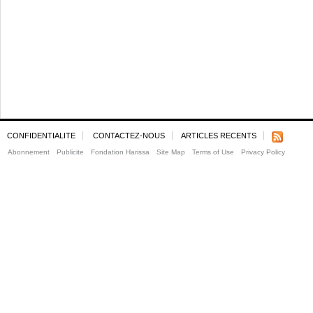
CONFIDENTIALITE
CONTACTEZ-NOUS
ARTICLES RECENTS
Abonnement
Publicite
Fondation Harissa
Site Map
Terms of Use
Privacy Policy