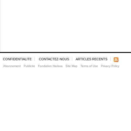
CONFIDENTIALITE
CONTACTEZ-NOUS
ARTICLES RECENTS
Abonnement
Publicite
Fondation Harissa
Site Map
Terms of Use
Privacy Policy