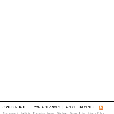
CONFIDENTIALITE
CONTACTEZ-NOUS
ARTICLES RECENTS
Abonnement
Publicite
Fondation Harissa
Site Map
Terms of Use
Privacy Policy