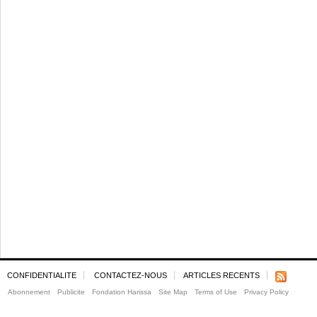
CONFIDENTIALITE
CONTACTEZ-NOUS
ARTICLES RECENTS
Abonnement
Publicite
Fondation Harissa
Site Map
Terms of Use
Privacy Policy