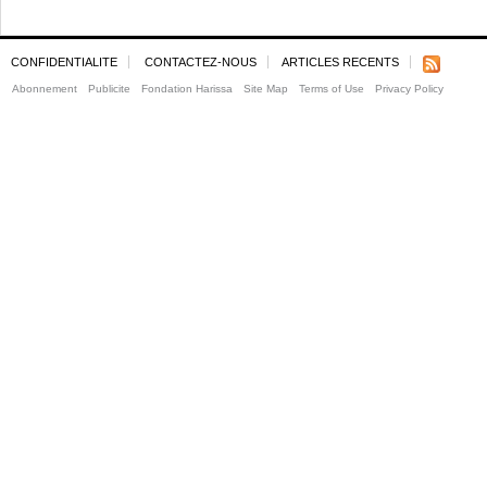
CONFIDENTIALITE
CONTACTEZ-NOUS
ARTICLES RECENTS
Abonnement
Publicite
Fondation Harissa
Site Map
Terms of Use
Privacy Policy