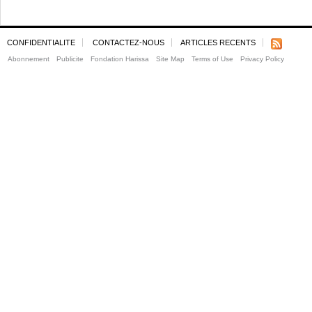
CONFIDENTIALITE
CONTACTEZ-NOUS
ARTICLES RECENTS
Abonnement
Publicite
Fondation Harissa
Site Map
Terms of Use
Privacy Policy