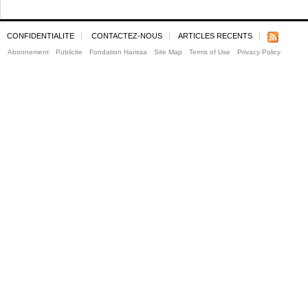
CONFIDENTIALITE
CONTACTEZ-NOUS
ARTICLES RECENTS
Abonnement
Publicite
Fondation Harissa
Site Map
Terms of Use
Privacy Policy