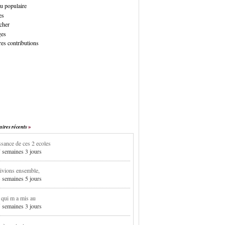
u populaire
es
cher
ges
es contributions
res récents
sance de ces 2 ecoles
7 semaines 3 jours
ivions ensemble,
3 semaines 5 jours
i qui m a mis au
5 semaines 3 jours