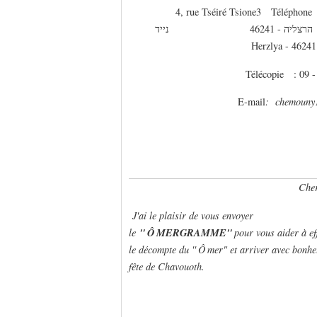
4, rue Tséiré Tsione
3
Téléphone 
הרצליה - 46241 נייד
Herzlya - 46241
Télécopie : 09 -
E-mail
: chemouny1
Che
J'ai le plaisir de vous envoyer
''
Ô
MERGRAMME''
le
pour vous aider à ef
le décompte du ''
Ô
mer" et arriver avec bonhe
fête de Chavouoth.