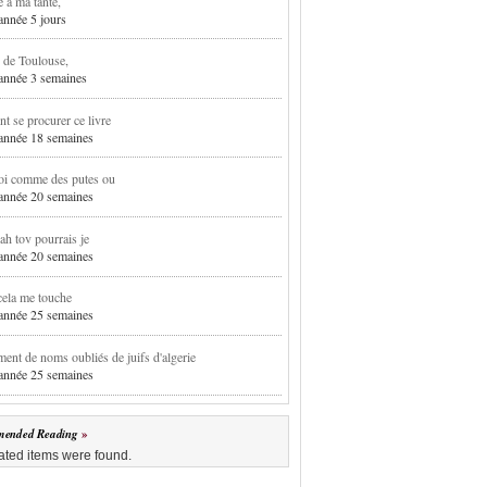
e à ma tante,
 année 5 jours
 de Toulouse,
1 année 3 semaines
 se procurer ce livre
1 année 18 semaines
oi comme des putes ou
1 année 20 semaines
h tov pourrais je
1 année 20 semaines
cela me touche
1 année 25 semaines
ent de noms oubliés de juifs d'algerie
1 année 25 semaines
ended Reading
ated items were found.