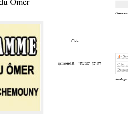
e du Ômer
Connexion
בס''ד
Se 
aymond
R
ראובן שמעוני
Créer u
Demand
Sondage
MOUNY