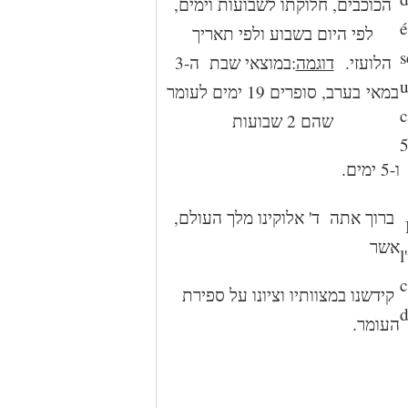
הכוכבים, חלוקתו לשבועות וימים,
é
לפי היום בשבוע ולפי תאריך
s
במוצאי שבת ה-3
:
דוגמה
הלועזי.
u
במאי בערב, סופרים 19 ימים לעומר
c
שהם 2 שבועות
5
ו-5 ימים.
ברוך אתה ד' אלוקינו מלך העולם,
B
אשר
l
c
קידשנו במצוותיו וציונו על ספירת
d
העומר.