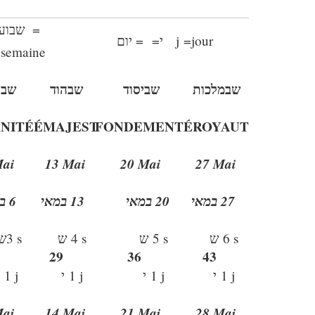
= שבוע
= יום
=
י
j
=
jour
=
semaine
שבמלכות
שביסוד
שבהוד
שבנ
NIT
É
É
MAJEST
FONDEMENT
É
ROYAUT
Mai
13 Mai
20 Mai
27 Mai
27 במאי
20 במאי
13 במאי
6 במאי
ש
3 s
ש
4 s
ש
5 s
ש
6 s
29
36
43
י
1 j
י
1 j
י
1 j
י
1 j
Mai
14 Mai
21 Mai
28 Mai