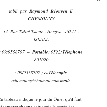
n/a
tabli par
Raymond Réouven
É
CHEMOUNY
34, Rue Tséiré Tsione - Herzlya 46241 -
ISRAEL
: 09/9558707 –
Portable
: 0522/
Téléphone
801020
: 09/9558707 ;
e-
Télécopie
rchemouny@hotmail.com
mail
:
e tableau indique le jour du Ômer qu'il faut
écompter chaque soir après la sortie des