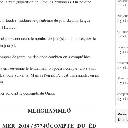
dédicac
e la nuit (apparition de 3 étoiles brillantes). On ne dîne
il y a 1
bonjour
s il faudra traduire le quantième du jour dans la langue
il y a 
 l'Hébreu.
Comment
il y a 
suite on annoncera le nombre de jour(s) du Ômer et, dès le
n jour(s).
Pourqu
il y a 
 compter de jours, on demande combien on a compté hier.
Chavoua
il y a 
on s'en souvienne le lendemain, on pourra compte alors sans
les jours suivants. Mais si l'on ne s'en est pas rappelé, on ne
Merci, 
on.
il y a 
iller pendant le décompte du Ômer.
complém
il y a 
MERGRAMME
Ô
Recomm
No rel
MER 2014 / 5774
Ô
COMPTE DU
É
D