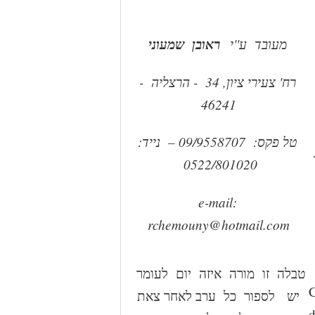
מעובד ע''י
ראובן שמעוני
רח' צעירי ציון, 34 - הרצליה -
46241
טל פקס: 09/9558707 – נייד:
0522/801020
e-mail:
rchemouny@hotmail.com
טבלה זו מורה איזה יום לעומר
C
יש לספור כל ערב לאחר צאת
d