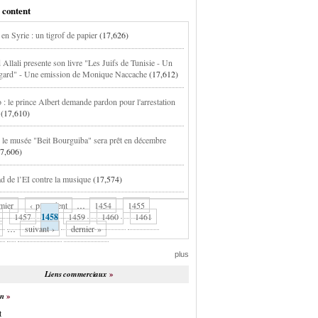
 content
en Syrie : un tigrof de papier
(17,626)
 Allali presente son livre "Les Juifs de Tunisie - Un
egard" - Une emission de Monique Naccache
(17,612)
: le prince Albert demande pardon pour l'arrestation
(17,610)
: le musée "Beit Bourguiba" sera prêt en décembre
17,606)
ad de l’EI contre la musique
(17,574)
mier
‹ précédent
…
1454
1455
1457
1458
1459
1460
1461
…
suivant ›
dernier »
plus
Liens commerciaux
on
t