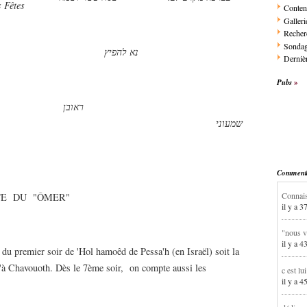
Fêtes
Conten
Galleri
Recher
Sonda
נא להפיץ
Dernièr
Pubs
ראובן
d
שמעוני
Commentai
Connais
E DU "ÔMER"
il y a 3
"nous v
il y a 4
 du premier soir de 'Hol hamoêd de Pessa'h (en Israël) soit la
qu'à Chavouoth. Dès le 7ème soir, on compte aussi les
c est lu
il y a 4