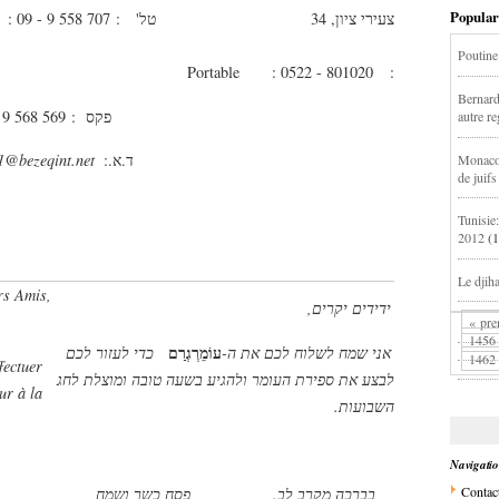
Popular
: 09 - 9 558 707
צעירי ציון, 34 טל' :
Poutine 
Portable : 0522 - 801020
:
Bernard
 9 568 569
פקס :
autre r
@bezeqint.net
ד.א.:
Monaco 
de juifs
Tunisie
2012
(
Le djih
rs Amis,
ידידים יקרים,
« pre
1456
עוֹמֵרְגְרַם
אני שמח לשלוח לכם את ה-
כדי לעזור לכם
1462
fectuer
לבצע את ספירת העומר ולהגיע בשעה טובה ומוצלת לחג
ur à la
השבועות.
Navigati
Contac
בברכה מקרב לב. פסח כשר ושמח