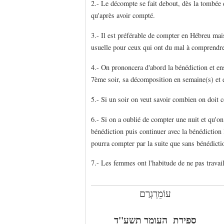
2.- Le décompte se fait debout, dès la tombée d
qu'après avoir compté.
3.- Il est préférable de compter en Hébreu mai
usuelle pour ceux qui ont du mal à comprendre
4.- On prononcera d'abord la bénédiction et en
7ème soir, sa décomposition en semaine(s) et e
5.- Si un soir on veut savoir combien on doit
6.- Si on a oublié de compter une nuit et qu'
bénédiction puis continuer avec la bénédiction 
pourra compter par la suite que sans bénédicti
7.- Les femmes ont l'habitude de ne pas trava
עוֹמֵרְגְרַם
ספירת העומר תש
ע
''ד