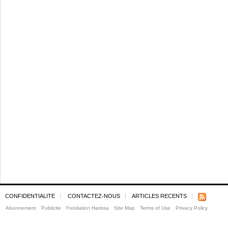
CONFIDENTIALITE
CONTACTEZ-NOUS
ARTICLES RECENTS
Abonnement
Publicite
Fondation Harissa
Site Map
Terms of Use
Privacy Policy