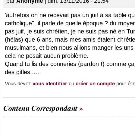
par
Anonyme
| dim, 13/11/2016 - 21:54
'autrefois on ne recevait pas un juif à sa table q
catholique", il parle de quelle époque ? du moye
pas juif, je suis chrétien, je ne suis pas né en Tun
(hélas) que 6 ans, mais mes amis étaient chrétien
musulmans, et bien nous allions manger les uns 
cela ne posait aucun problème.
Quand tu lis des conneries (pardon !) comme ça, 
des gifles......
Vous devez
vous identifier
ou
créer un compte
pour écr
Contenu Correspondant