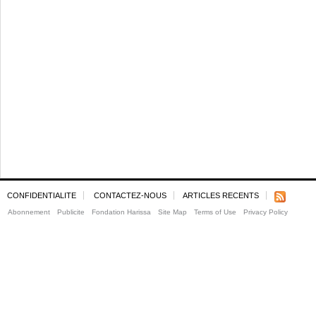
CONFIDENTIALITE
CONTACTEZ-NOUS
ARTICLES RECENTS
Abonnement
Publicite
Fondation Harissa
Site Map
Terms of Use
Privacy Policy