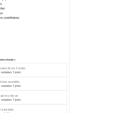
es
cher
ges
es contributions
res récents
sance de ces 2 ecoles
7 semaines 3 jours
ivions ensemble,
3 semaines 5 jours
i qui m a mis au
5 semaines 3 jours
e à ma tante,