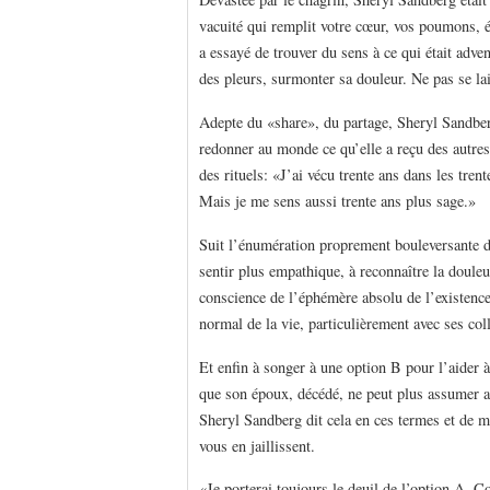
vacuité qui remplit votre cœur, vos poumons, é
a essayé de trouver du sens à ce qui était adve
des pleurs, surmonter sa douleur. Ne pas se lai
Adepte du «share», du partage, Sheryl Sandberg,
redonner au monde ce qu’elle a reçu des autre
des rituels: «J’ai vécu trente ans dans les trent
Mais je me sens aussi trente ans plus sage.»
Suit l’énumération proprement bouleversante de 
sentir plus empathique, à reconnaître la doule
conscience de l’éphémère absolu de l’existence,
normal de la vie, particulièrement avec ses col
Et enfin à songer à une option B pour l’aider à
que son époux, décédé, ne peut plus assumer a
Sheryl Sandberg dit cela en ces termes et de ma
vous en jaillissent.
«Je porterai toujours le deuil de l’option A. 