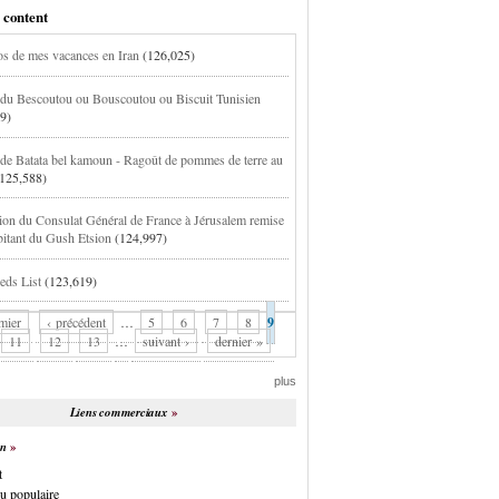
 content
s de mes vacances en Iran
(126,025)
 du Bescoutou ou Bouscoutou ou Biscuit Tunisien
9)
 de Batata bel kamoun - Ragoût de pommes de terre au
(125,588)
tion du Consulat Général de France à Jérusalem remise
bitant du Gush Etsion
(124,997)
ds List
(123,619)
mier
‹ précédent
…
5
6
7
8
9
11
12
13
…
suivant ›
dernier »
plus
Liens commerciaux
on
t
u populaire