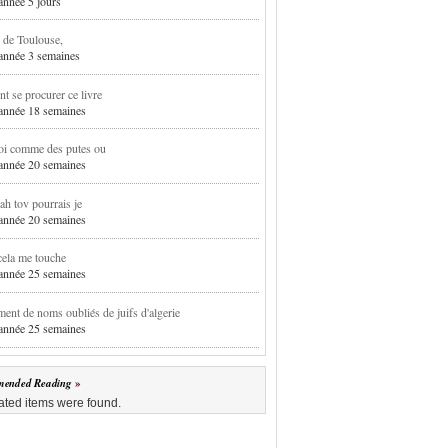
 année 5 jours
 de Toulouse,
1 année 3 semaines
 se procurer ce livre
1 année 18 semaines
oi comme des putes ou
1 année 20 semaines
h tov pourrais je
1 année 20 semaines
cela me touche
1 année 25 semaines
ent de noms oubliés de juifs d'algerie
1 année 25 semaines
ended Reading
ated items were found.