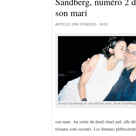
Sandberg, numéro 2 de
son mari
ARTICLE |
DIM, 07/06/2015 - 19:03
Sheryl Sandberg et son défunt mari, Dave Goldberg
son mari. Au sortir du deuil rituel juif, elle d
réseaux sont secoués. Les femmes plébisciten