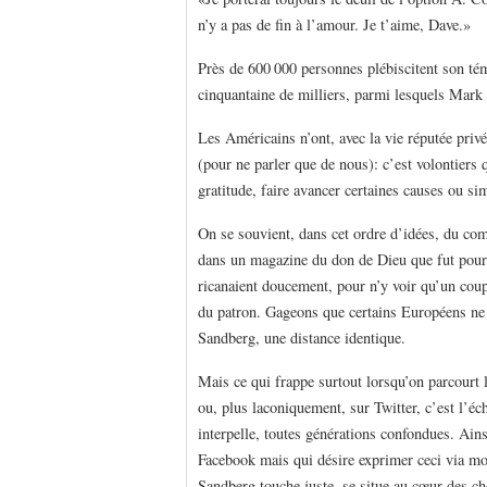
n’y a pas de fin à l’amour. Je t’aime, Dave.»
Près de 600 000 personnes plébiscitent son té
cinquantaine de milliers, parmi lesquels Mar
Les Américains n’ont, avec la vie réputée priv
(pour ne parler que de nous): c’est volontiers
gratitude, faire avancer certaines causes ou si
On se souvient, dans cet ordre d’idées, du co
dans un magazine du don de Dieu que fut pou
ricanaient doucement, pour n’y voir qu’un coup
du patron. Gageons que certains Européens ne
Sandberg, une distance identique.
Mais ce qui frappe surtout lorsqu’on parcourt
ou, plus laconiquement, sur Twitter, c’est l’é
interpelle, toutes générations confondues. Ain
Facebook mais qui désire exprimer ceci via m
Sandberg touche juste, se situe au cœur des ch