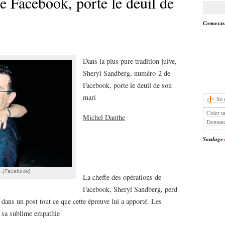
 Facebook, porte le deuil de
Connexion
Dans la plus pure tradition juive,
Sheryl Sandberg, numéro 2 de
Facebook, porte le deuil de son
mari
Se 
Créer u
Michel Danthe
Demand
Sondage
. (Facebook)
La cheffe des opérations de
Facebook, Sheryl Sandberg, perd
it dans un post tout ce que cette épreuve lui a apporté. Les
t sa sublime empathie