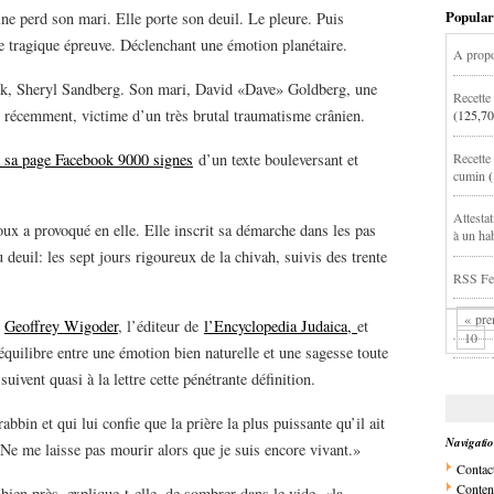
Popular
e perd son mari. Elle porte son deuil. Le pleure. Puis
te tragique épreuve. Déclenchant une émotion planétaire.
A propo
ok, Sheryl Sandberg. Son mari, David «Dave» Goldberg, une
Recette
u récemment, victime d’un très brutal traumatisme crânien.
(125,70
Recette
r sa page Facebook 9000 signes
d’un texte bouleversant et
cumin
Attesta
oux a provoqué en elle. Elle inscrit sa démarche dans les pas
à un ha
u deuil: les sept jours rigoureux de la chivah, suivis des trente
RSS Fee
« pre
t
Geoffrey Wigoder
, l’éditeur de
l’Encyclopedia Judaica,
et
10
quilibre entre une émotion bien naturelle et une sagesse toute
vent quasi à la lettre cette pénétrante définition.
bin et qui lui confie que la prière la plus puissante qu’il ait
Navigati
«Ne me laisse pas mourir alors que je suis encore vivant.»
Contac
Conten
bien près, explique-t-elle, de sombrer dans le vide, «la