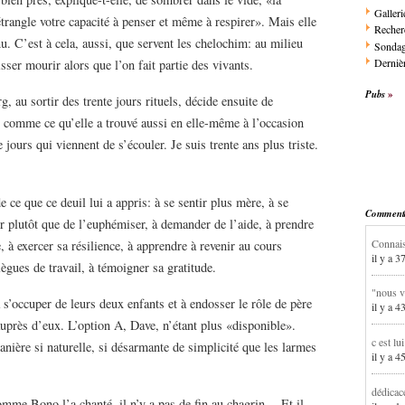
Galleri
trangle votre capacité à penser et même à respirer». Mais elle
Recher
nu. C’est à cela, aussi, que servent les chelochim: au milieu
Sonda
Dernièr
sser mourir alors que l’on fait partie des vivants.
Pubs
 au sortir des trente jours rituels, décide ensuite de
s comme ce qu’elle a trouvé aussi en elle-même à l’occasion
e jours qui viennent de s’écouler. Je suis trente ans plus triste.
ce que ce deuil lui a appris: à se sentir plus mère, à se
Commentai
ur plutôt que de l’euphémiser, à demander de l’aide, à prendre
Connais
 à exercer sa résilience, à apprendre à revenir au cours
il y a 3
lègues de travail, à témoigner sa gratitude.
"nous v
 s’occuper de leurs deux enfants et à endosser le rôle de père
il y a 4
uprès d’eux. L’option A, Dave, n’étant plus «disponible».
c est lu
nière si naturelle, si désarmante de simplicité que les larmes
il y a 4
dédicac
Comme Bono l’a chanté, il n’y a pas de fin au chagrin… Et il