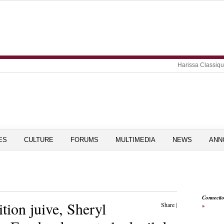
Harissa Classiq
ES
CULTURE
FORUMS
MULTIMEDIA
NEWS
ANN
Connecti
ition juive, Sheryl
Share
|