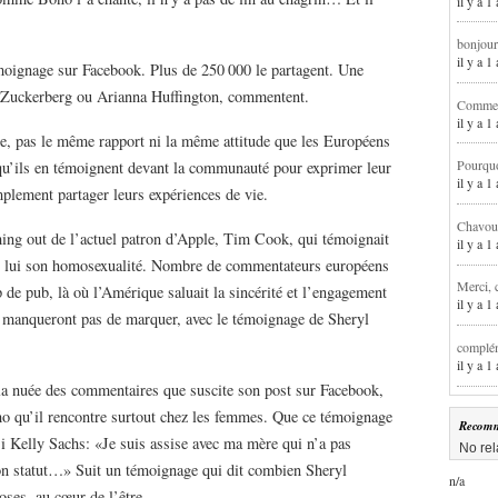
il y a 1
bonjour
il y a 
moignage sur Facebook. Plus de 250 000 le partagent. Une
k Zuckerberg ou Arianna Huffington, commentent.
Comment
il y a 
ée, pas le même rapport ni la même attitude que les Européens
Pourqu
 qu’ils en témoignent devant la communauté pour exprimer leur
il y a 
mplement partager leurs expériences de vie.
Chavoua
ming out de l’actuel patron d’Apple, Tim Cook, qui témoignait
il y a 
r lui son homosexualité. Nombre de commentateurs européens
Merci, 
 de pub, là où l’Amérique saluait la sincérité et l’engagement
il y a 
 manqueront pas de marquer, avec le témoignage de Sheryl
complém
il y a 
 la nuée des commentaires que suscite son post sur Facebook,
cho qu’il rencontre surtout chez les femmes. Que ce témoignage
Recomm
si Kelly Sachs: «Je suis assise avec ma mère qui n’a pas
No rel
on statut…» Suit un témoignage qui dit combien Sheryl
n/a
oses, au cœur de l’être.