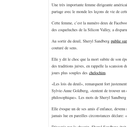
Une très importante femme dirigeante américain
partage avec le monde les leçons de vie de cet
Cette femme, c’est la numéro deux de Facebo
des coqueluches de la Silicon Valley, a dispar
Au sortir du deuil, Sheryl Sandberg
publie su
couturé de sens.
Elle y dit le choc que la mort subite de son ép
des traditions juives, en rappelle la scansion d
jours plus souples des
chelochim
.
«Les lois du deuil», remarquent fort justemen
Sylvie-Anne Goldberg, «tentent de trouver un é
philosophique». Les mots de Sheryl Sandberg sui
Elle évoque un de ses amis d’enfance, devenu rab
jamais lue en pareilles circonstances déclare: 
Dévastée par le chagrin, Sheryl Sandberg était 