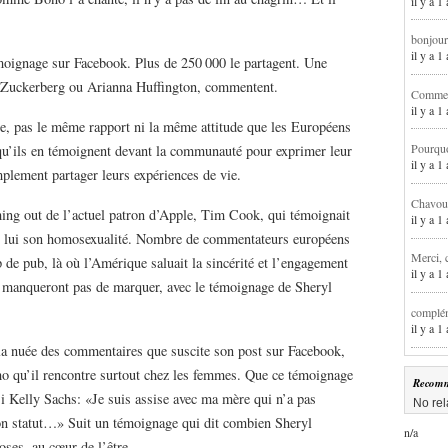
il y a 1
bonjour
il y a 
moignage sur Facebook. Plus de 250 000 le partagent. Une
k Zuckerberg ou Arianna Huffington, commentent.
Comment
il y a 
ée, pas le même rapport ni la même attitude que les Européens
Pourqu
 qu’ils en témoignent devant la communauté pour exprimer leur
il y a 
mplement partager leurs expériences de vie.
Chavoua
ming out de l’actuel patron d’Apple, Tim Cook, qui témoignait
il y a 
r lui son homosexualité. Nombre de commentateurs européens
Merci, 
 de pub, là où l’Amérique saluait la sincérité et l’engagement
il y a 
 manqueront pas de marquer, avec le témoignage de Sheryl
complém
il y a 
 la nuée des commentaires que suscite son post sur Facebook,
cho qu’il rencontre surtout chez les femmes. Que ce témoignage
Recomm
si Kelly Sachs: «Je suis assise avec ma mère qui n’a pas
No rel
on statut…» Suit un témoignage qui dit combien Sheryl
n/a
oses, au cœur de l’être.