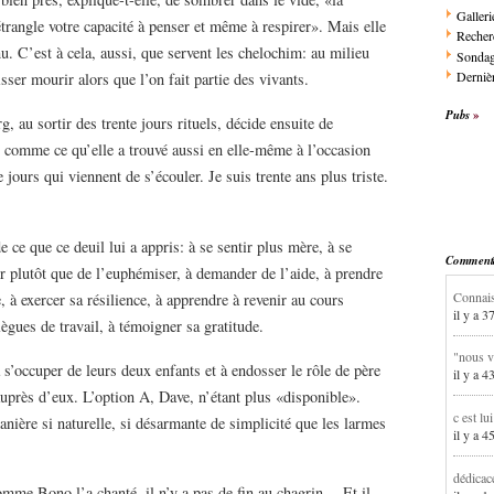
Galleri
trangle votre capacité à penser et même à respirer». Mais elle
Recher
nu. C’est à cela, aussi, que servent les chelochim: au milieu
Sonda
Dernièr
sser mourir alors que l’on fait partie des vivants.
Pubs
 au sortir des trente jours rituels, décide ensuite de
s comme ce qu’elle a trouvé aussi en elle-même à l’occasion
e jours qui viennent de s’écouler. Je suis trente ans plus triste.
ce que ce deuil lui a appris: à se sentir plus mère, à se
Commentai
ur plutôt que de l’euphémiser, à demander de l’aide, à prendre
Connais
 à exercer sa résilience, à apprendre à revenir au cours
il y a 3
lègues de travail, à témoigner sa gratitude.
"nous v
 s’occuper de leurs deux enfants et à endosser le rôle de père
il y a 4
uprès d’eux. L’option A, Dave, n’étant plus «disponible».
c est lu
nière si naturelle, si désarmante de simplicité que les larmes
il y a 4
dédicac
Comme Bono l’a chanté, il n’y a pas de fin au chagrin… Et il