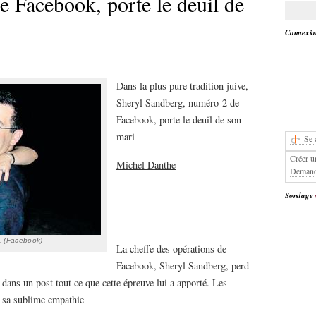
 Facebook, porte le deuil de
Connexion
Dans la plus pure tradition juive,
Sheryl Sandberg, numéro 2 de
Facebook, porte le deuil de son
mari
Se 
Créer u
Michel Danthe
Demand
Sondage
. (Facebook)
La cheffe des opérations de
Facebook, Sheryl Sandberg, perd
it dans un post tout ce que cette épreuve lui a apporté. Les
t sa sublime empathie