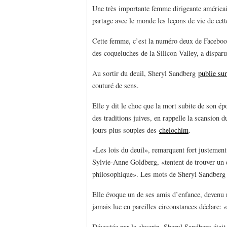
Une très importante femme dirigeante américain
partage avec le monde les leçons de vie de cet
Cette femme, c’est la numéro deux de Facebo
des coqueluches de la Silicon Valley, a dispar
Au sortir du deuil, Sheryl Sandberg
publie su
couturé de sens.
Elle y dit le choc que la mort subite de son ép
des traditions juives, en rappelle la scansion d
jours plus souples des
chelochim
.
«Les lois du deuil», remarquent fort justemen
Sylvie-Anne Goldberg, «tentent de trouver un é
philosophique». Les mots de Sheryl Sandberg sui
Elle évoque un de ses amis d’enfance, devenu rab
jamais lue en pareilles circonstances déclare: 
Dévastée par le chagrin, Sheryl Sandberg était 