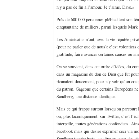
n’y a pas de fin à l’amour. Je t’aime, Dave.»
Près de 600 000 personnes plébiscitent son té
cinquantaine de milliers, parmi lesquels Mar
Les Américains n’ont, avec la vie réputée priv
(pour ne parler que de nous): c’est volontiers
gratitude, faire avancer certaines causes ou si
On se souvient, dans cet ordre d’idées, du co
dans un magazine du don de Dieu que fut pou
ricanaient doucement, pour n’y voir qu’un coup
du patron. Gageons que certains Européens ne
Sandberg, une distance identique.
Mais ce qui frappe surtout lorsqu’on parcourt
ou, plus laconiquement, sur Twitter, c’est l’é
interpelle, toutes générations confondues. Ain
Facebook mais qui désire exprimer ceci via m
Sandberg touche juste, se situe au cœur des ch