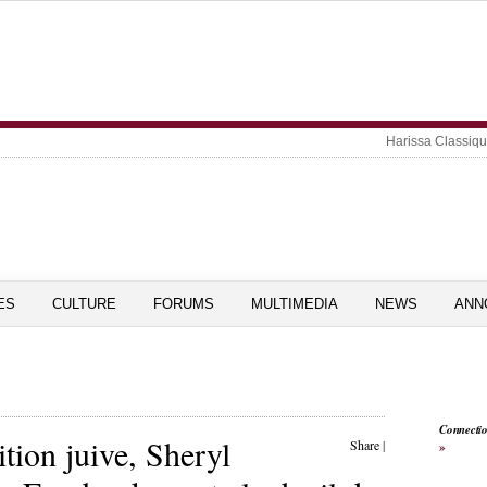
Harissa Classiq
ES
CULTURE
FORUMS
MULTIMEDIA
NEWS
ANN
Connecti
ition juive, Sheryl
Share
|