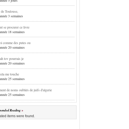
 année 5 jours
 de Toulouse,
1 année 3 semaines
 se procurer ce livre
1 année 18 semaines
oi comme des putes ou
1 année 20 semaines
h tov pourrais je
1 année 20 semaines
cela me touche
1 année 25 semaines
ent de noms oubliés de juifs d'algerie
1 année 25 semaines
ended Reading
ated items were found.