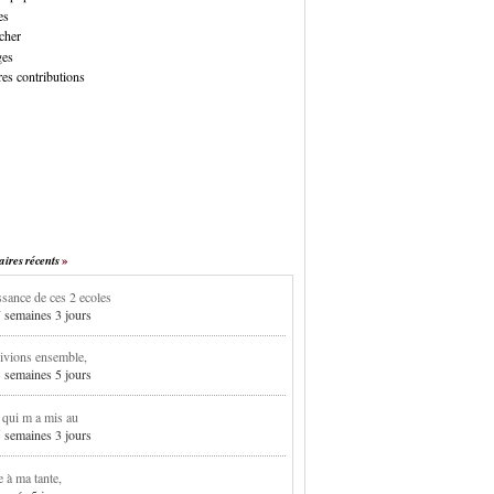
es
cher
ges
es contributions
res récents
sance de ces 2 ecoles
7 semaines 3 jours
ivions ensemble,
3 semaines 5 jours
i qui m a mis au
5 semaines 3 jours
e à ma tante,