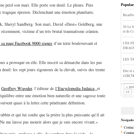
Popular
e perd son mari. Elle porte son deuil. Le pleure. Puis
te tragique épreuve. Déclenchant une émotion planétaire.
Bicarbo
ok, Sheryl Sandberg. Son mari, David «Dave» Goldberg, une
26 Le li
u récemment, victime d’un très brutal traumatisme crânien.
et de C
CES F
r sa page Facebook 9000 signes
d’un texte bouleversant et
DRAG
LES T
oux a provoqué en elle. Elle inscrit sa démarche dans les pas
u deuil: les sept jours rigoureux de la chivah, suivis des trente
Etre et 
(120,74
« pre
t
Geoffrey Wigoder
, l’éditeur de
l’Encyclopedia Judaica,
et
11
quilibre entre une émotion bien naturelle et une sagesse toute
vent quasi à la lettre cette pénétrante définition.
bin et qui lui confie que la prière la plus puissante qu’il ait
Navigati
«Ne me laisse pas mourir alors que je suis encore vivant.»
Contac
Conten
bien près, explique-t-elle, de sombrer dans le vide, «la