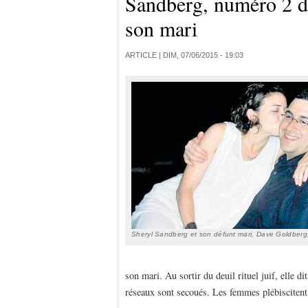
Sandberg, numéro 2 de
son mari
ARTICLE |
DIM, 07/06/2015 - 19:03
Sheryl Sandberg et son défunt mari, Dave Goldberg
son mari. Au sortir du deuil rituel juif, elle d
réseaux sont secoués. Les femmes plébisciten