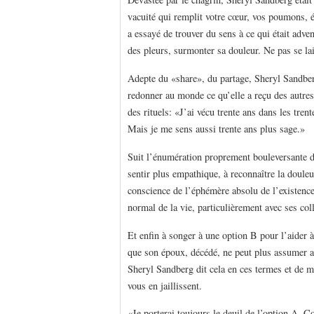
vacuité qui remplit votre cœur, vos poumons, é
a essayé de trouver du sens à ce qui était adve
des pleurs, surmonter sa douleur. Ne pas se lai
Adepte du «share», du partage, Sheryl Sandberg,
redonner au monde ce qu’elle a reçu des autre
des rituels: «J’ai vécu trente ans dans les trent
Mais je me sens aussi trente ans plus sage.»
Suit l’énumération proprement bouleversante de 
sentir plus empathique, à reconnaître la doule
conscience de l’éphémère absolu de l’existence,
normal de la vie, particulièrement avec ses col
Et enfin à songer à une option B pour l’aider à
que son époux, décédé, ne peut plus assumer a
Sheryl Sandberg dit cela en ces termes et de ma
vous en jaillissent.
«Je porterai toujours le deuil de l’option A. 