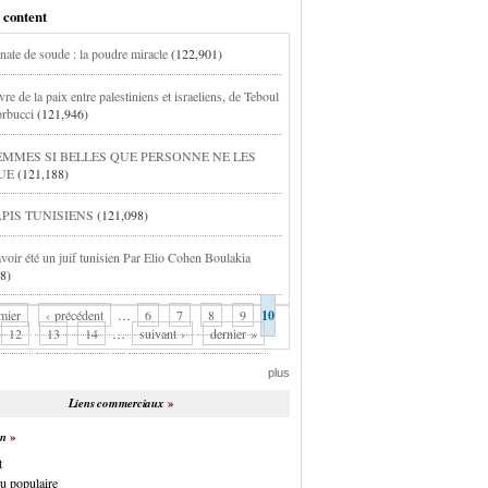
 content
nate de soude : la poudre miracle
(122,901)
vre de la paix entre palestiniens et israeliens, de Teboul
orbucci
(121,946)
EMMES SI BELLES QUE PERSONNE NE LES
UE
(121,188)
APIS TUNISIENS
(121,098)
avoir été un juif tunisien Par Elio Cohen Boulakia
8)
mier
‹ précédent
…
6
7
8
9
10
12
13
14
…
suivant ›
dernier »
plus
Liens commerciaux
on
t
u populaire