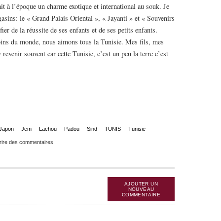
it à l’époque un charme exotique et international au souk. Je
sins: le « Grand Palais Oriental », « Jayanti » et « Souvenirs
fier de la réussite de ses enfants et de ses petits enfants.
coins du monde, nous aimons tous la Tunisie. Mes fils, mes
revenir souvent car cette Tunisie, c’est un peu la terre c’est
Japon
Jem
Lachou
Padou
Sind
TUNIS
Tunisie
rire des commentaires
AJOUTER UN
NOUVEAU
COMMENTAIRE