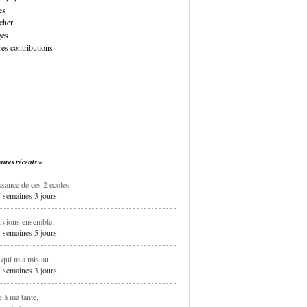
es
cher
ges
es contributions
res récents
sance de ces 2 ecoles
7 semaines 3 jours
ivions ensemble,
3 semaines 5 jours
i qui m a mis au
5 semaines 3 jours
e à ma tante,