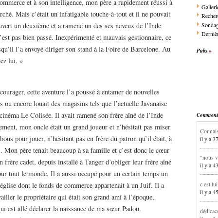
commerce et à son intelligence, mon père a rapidement réussi à
Galleri
arché. Mais c’était un infatigable touche-à-tout et il ne pouvait
Recher
Sonda
ouvert un deuxième et a ramené un des ses neveux de l’Inde
Dernièr
est pas bien passé. Inexpérimenté et mauvais gestionnaire, ce
rsqu’il l’a envoyé diriger son stand à la Foire de Barcelone. Au
Pubs
ez lui. »
courager, cette aventure l’a poussé à entamer de nouvelles
es ou encore louait des magasins tels que l’actuelle Javanaise
 cinéma Le Colisée. Il avait ramené son frère aîné de l’Inde
Commentai
ment, mon oncle était un grand joueur et n’hésitait pas miser
Connais
rbous pour jouer, n’hésitant pas en frère du patron qu’il était, à
il y a 3
. Mon père tenait beaucoup à sa famille et c’est donc le cœur
"nous v
 frère cadet, depuis installé à Tanger d’obliger leur frère aîné
il y a 4
pour tout le monde. Il a aussi occupé pour un certain temps un
c est lu
église dont le fonds de commerce appartenait à un Juif. Il a
il y a 4
ailler le propriétaire qui était son grand ami à l’époque,
i est allé déclarer la naissance de ma sœur Padou.
dédicac