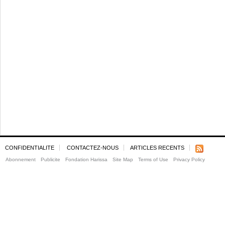
CONFIDENTIALITE
CONTACTEZ-NOUS
ARTICLES RECENTS
Abonnement
Publicite
Fondation Harissa
Site Map
Terms of Use
Privacy Policy