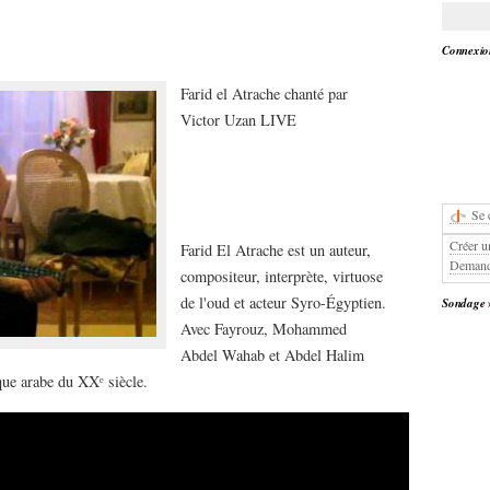
Connexion
Farid el Atrache chanté par
Victor Uzan LIVE
Se 
Créer u
Farid El Atrache est un auteur,
Demand
compositeur, interprète, virtuose
de l'oud et acteur Syro-Égyptien.
Sondage
Avec Fayrouz, Mohammed
Abdel Wahab et Abdel Halim
que arabe du XXᵉ siècle.