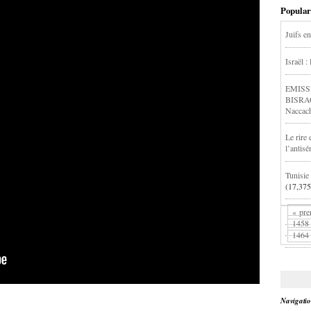
Popular
Juifs en
Israël :
EMISS
BISRA
Naccac
Le rire 
l’antis
Tunisie 
(17,375
« pre
1458
1464
Navigati