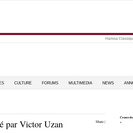
Harissa Classiq
ES
CULTURE
FORUMS
MULTIMEDIA
NEWS
ANN
Connecti
té par Victor Uzan
Share
|