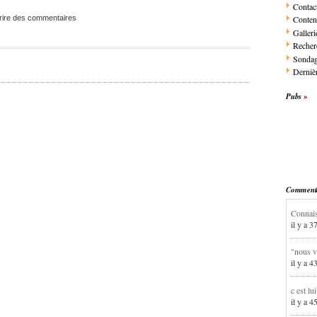
Contac
rire des commentaires
Conten
Galleri
Recher
Sonda
Dernièr
Pubs
Commentai
Connais
il y a 3
"nous v
il y a 4
c est lu
il y a 4