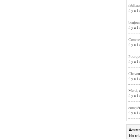
dédicac
il y a 1
bonjour
il y a 
Comment
il y a 
Pourqu
il y a 
Chavoua
il y a 
Merci, 
il y a 
complém
il y a 
Recomm
No rel