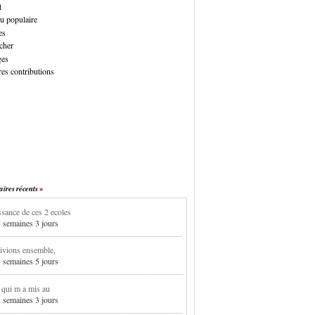
t
u populaire
es
cher
ges
es contributions
res récents
sance de ces 2 ecoles
7 semaines 3 jours
ivions ensemble,
3 semaines 5 jours
i qui m a mis au
5 semaines 3 jours