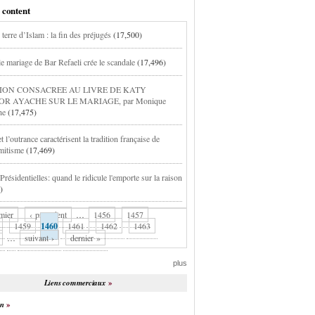
 content
 terre d’Islam : la fin des préjugés
(17,500)
 le mariage de Bar Refaeli crée le scandale
(17,496)
ION CONSACREE AU LIVRE DE KATY
OR AYACHE SUR LE MARIAGE, par Monique
he
(17,475)
et l’outrance caractérisent la tradition française de
émitisme
(17,469)
Présidentielles: quand le ridicule l'emporte sur la raison
)
mier
‹ précédent
…
1456
1457
1459
1460
1461
1462
1463
…
suivant ›
dernier »
plus
Liens commerciaux
on