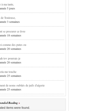
e à ma tante,
 année 5 jours
 de Toulouse,
1 année 3 semaines
 se procurer ce livre
1 année 18 semaines
oi comme des putes ou
1 année 20 semaines
h tov pourrais je
1 année 20 semaines
cela me touche
1 année 25 semaines
ent de noms oubliés de juifs d'algerie
1 année 25 semaines
ended Reading
ated items were found.