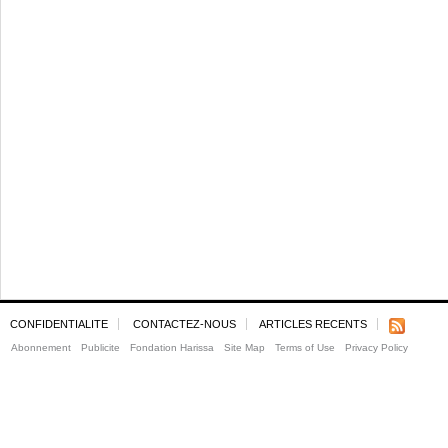
CONFIDENTIALITE
CONTACTEZ-NOUS
ARTICLES RECENTS
Abonnement
Publicite
Fondation Harissa
Site Map
Terms of Use
Privacy Policy