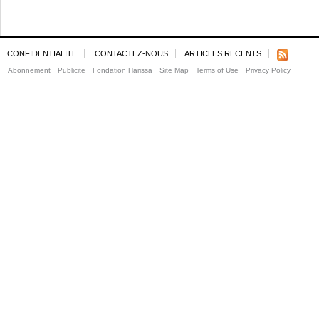
CONFIDENTIALITE
CONTACTEZ-NOUS
ARTICLES RECENTS
Abonnement
Publicite
Fondation Harissa
Site Map
Terms of Use
Privacy Policy