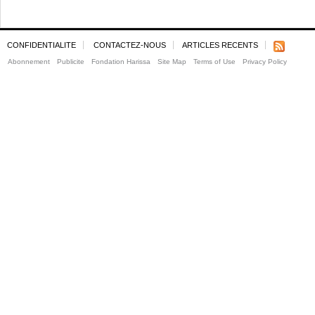
CONFIDENTIALITE
CONTACTEZ-NOUS
ARTICLES RECENTS
Abonnement
Publicite
Fondation Harissa
Site Map
Terms of Use
Privacy Policy