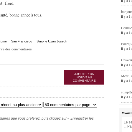
il y a 1
st froid.
bonjour
anté, bonne année à tous.
il y a 
Comment
il y a 
Rome
San Francisco
Simone Uzan Joseph
Pourqu
il y a 
rire des commentaires
Chavoua
il y a 
AJOUTER UN
Merci, 
NOUVEAU
il y a 
COMMENTAIRE
complém
il y a 
Recomm
ires que vous préférez, puis cliquez sur « Enregistrer les
Le se
....