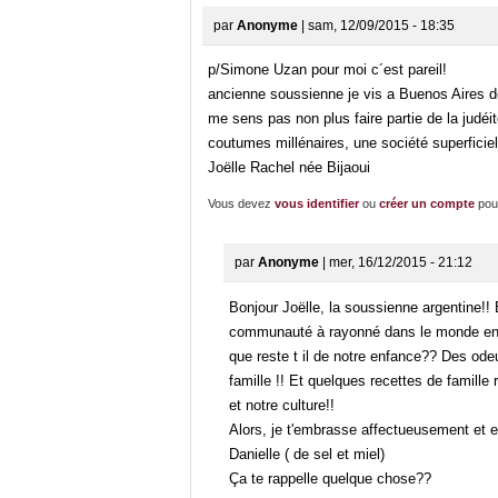
par
Anonyme
| sam, 12/09/2015 - 18:35
p/Simone Uzan pour moi c´est pareil!
ancienne soussienne je vis a Buenos Aires d
me sens pas non plus faire partie de la judéit
coutumes millénaires, une société superficielle
Joëlle Rachel née Bijaoui
Vous devez
vous identifier
ou
créer un compte
pou
par
Anonyme
| mer, 16/12/2015 - 21:12
Bonjour Joëlle, la soussienne argentine!! 
communauté à rayonné dans le monde entie
que reste t il de notre enfance?? Des ode
famille !! Et quelques recettes de famille
et notre culture!!
Alors, je t'embrasse affectueusement et 
Danielle ( de sel et miel)
Ça te rappelle quelque chose??