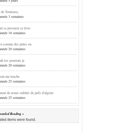
 année 5 jours
 de Toulouse,
1 année 3 semaines
 se procurer ce livre
1 année 18 semaines
oi comme des putes ou
1 année 20 semaines
h tov pourrais je
1 année 20 semaines
cela me touche
1 année 25 semaines
ent de noms oubliés de juifs d'algerie
1 année 25 semaines
ended Reading
ated items were found.