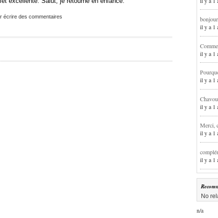
il y a 1
et excellente. Salut, je retourne en enfance.
r écrire des commentaires
bonjour
il y a 
Comment
il y a 
Pourqu
il y a 
Chavoua
il y a 
Merci, 
il y a 
complém
il y a 
Recomm
No rel
n/a