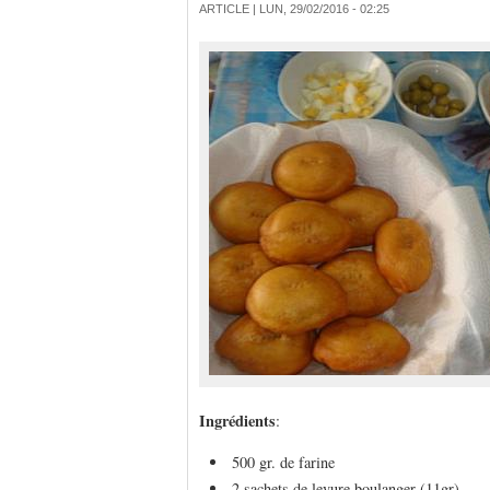
ARTICLE |
LUN, 29/02/2016 - 02:25
Ingrédients
:
500 gr. de farine
2 sachets de levure boulanger (11gr)