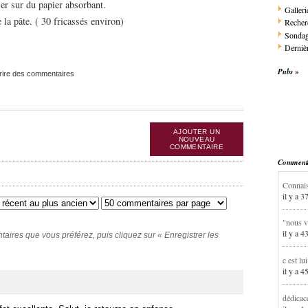
ser sur du papier absorbant.
Galleri
la pâte. ( 30 fricassés environ)
Recher
Sonda
Dernièr
Pubs
rire des commentaires
AJOUTER UN
NOUVEAU
COMMENTAIRE
Commentai
Connais
il y a 3
"nous v
il y a 4
ires que vous préférez, puis cliquez sur « Enregistrer les
c est lu
il y a 4
dédicac