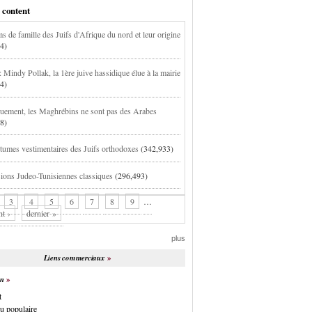
 content
s de famille des Juifs d'Afrique du nord et leur origine
4)
 Mindy Pollak, la 1ère juive hassidique élue à la mairie
4)
uement, les Maghrébins ne sont pas des Arabes
8)
tumes vestimentaires des Juifs orthodoxes
(342,933)
ions Judeo-Tunisiennes classiques
(296,493)
3
4
5
6
7
8
9
…
nt ›
dernier »
plus
Liens commerciaux
on
t
u populaire