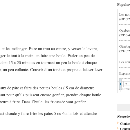
Popular
Les nom
(685,22
Quebec:
(395,94
Génétiq
l et les mélanger. Faire un trou au centre, y verser la levure,
(392,52
ger le tout à la main, en faire une boule. Etaler un peu de
Les cou
 pendant 15 a 20 minutes en tournant un peu la boule à chaque
e, un peu collante. Couvrir d’un torchon propre et laisser lever
Express
1
2
aux de pâte et faire des petites boules ( 5 cm de diametre
suiva
çant pour qu’ils puissent encore gonfler, prendre chaque boule
ettre à frire. Dans l’huile, les fricassée vont gonfler.
st chaude y faire frire les pains 5 ou 6 a la fois et attendre
Navigati
Contac
Conten