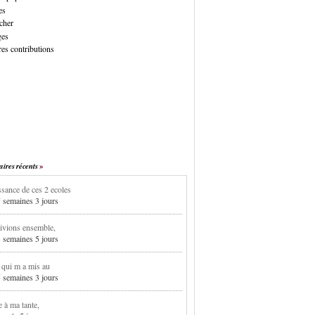
es
cher
ges
es contributions
res récents
sance de ces 2 ecoles
7 semaines 3 jours
ivions ensemble,
3 semaines 5 jours
i qui m a mis au
5 semaines 3 jours
e à ma tante,