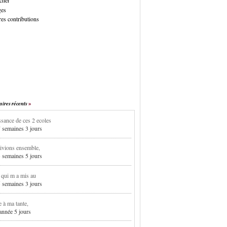
cher
ges
es contributions
res récents
sance de ces 2 ecoles
7 semaines 3 jours
ivions ensemble,
3 semaines 5 jours
i qui m a mis au
5 semaines 3 jours
e à ma tante,
 année 5 jours