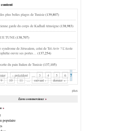
 content
des plus belles plages de Tunisie
(139,807)
ienne garde du corps de Kadhafi témoigne
(138,983)
UE TUNE
(138,707)
e syndrome de Jérusalem, celui de Tel-Aviv ? L’école
rophétie ouvre ses portes…
(137,254)
cette du pain Italien de Tunisie
(137,105)
mier
‹ précédent
…
3
4
5
6
7
9
10
11
…
suivant ›
dernier »
plus
Liens commerciaux
on
t
u populaire
es