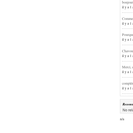
bonjour
il y a 
Comment
il y a 
Pourqu
il y a 
Chavoua
il y a 
Merci, 
il y a 
complém
il y a 
Recomm
No rel
n/a