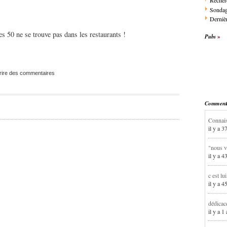
Recher
Sonda
Dernièr
s 50 ne se trouve pas dans les restaurants !
Pubs
rire des commentaires
Commentai
Connais
il y a 3
"nous v
il y a 4
c est lu
il y a 4
dédicac
il y a 1