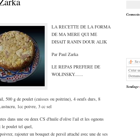
Zarka
Connexion
LA RECETTE DE LA FORMA
DE MA MERE QUI ME
DISAIT RANIN DOUR ALIK
Par Paul Zarka
Se 
LE REPAS PREFERE DE
Créer u
WOLINSKY.......
Demand
Sondage
l, 500 g de poulet (cuisses ou poitrine), 4 oeufs durs, 8
Lustucru, 1cc poivre, 3 cc sel
tes dans une ou deux CS d'huile d'olive l'ail et les ognons
le poulet tel quel,
 poivrer, rajouter un bouquet de persil attaché avec une de ses