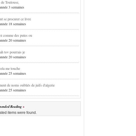
 de Toulouse,
1 année 3 semaines
 se procurer ce livre
1 année 18 semaines
oi comme des putes ou
1 année 20 semaines
h tov pourrais je
1 année 20 semaines
cela me touche
1 année 25 semaines
ent de noms oubliés de juifs d'algerie
1 année 25 semaines
ended Reading
ated items were found.