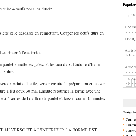
Popular
e cuire 4 oeufs pour les durcir.
Top 10 
Une anc
siette et le désosser en l'émiettant, Couper les oeufs durs en
LEXIQ
Après l
 Les rincer à l'eau froide.
de la P
e poulet émietté les pâtes, et les oeu durs. Enduire d'huile
Autre re
eufs durs.
« pre
8
serole enduite d'huile, verser ensuite la préparation et laisser
cuire à feu doux 30 mn. Ensuite retourner la forme avec une
r é à " verres de bouillon de poulet et laisser cuire 10 minutes
Navigati
Contac
Conten
T AU VERSO ET A L'INTERIEUR LA FORME EST
Galleri