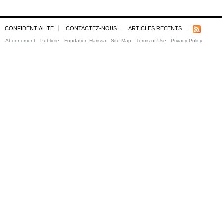
CONFIDENTIALITE
CONTACTEZ-NOUS
ARTICLES RECENTS
Abonnement
Publicite
Fondation Harissa
Site Map
Terms of Use
Privacy Policy