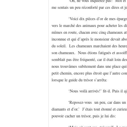
‘Oh, ne vous inquiètez pas! Moi et les c
me sentais un peu réconforté par ces dires et j
‘Voici dix pièces d’or de mes épargnes.’ 
vers le marché des animaux pour acheter les 
mîmes en route, chacun avec cinq chameaux atta
inconnue et qui d’après le monsieur devait abou
du soleil. Les chameaux marchaient des heures 
son chameaux. Nous étions fatigués et assoiff
semblait pas être fréquenté, car il était loin d
nous trouvâmes subitement dans une place qui 
petit chemin, encore plus étroit que l’autre co
lorsque le guide du trésor s’arrêta:
‘Nous voilà arrivés!’ fit-il. Puis il a
‘Reposez-vous un peu, car dans un mome
diamants et d’or.’ J’étais tout étonné et curieu
pouvoir cacher un trésor, puis je lui dis: