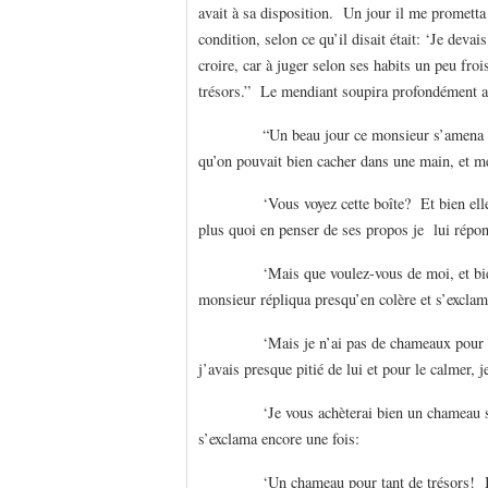
avait à sa disposition. Un jour il me promett
condition, selon ce qu’il disait était: ‘Je deva
croire, car à juger selon ses habits un peu fro
trésors.” Le mendiant soupira profondément a
“Un beau jour ce monsieur s’amena avec u
qu’on pouvait bien cacher dans une main, et m
‘Vous voyez cette boîte? Et bien elle m’
plus quoi en penser de ses propos je lui répo
‘Mais que voulez-vous de moi, et bien al
monsieur répliqua presqu’en colère et s’exclam
‘Mais je n’ai pas de chameaux pour transp
j’avais presque pitié de lui et pour le calmer, 
‘Je vous achèterai bien un chameau si cel
s’exclama encore une fois:
‘Un chameau pour tant de trésors! Il nous