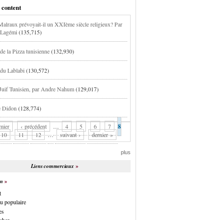
 content
alraux prévoyait-il un XXIème siècle religieux? Par
 Lagémi
(135,715)
de la Pizza tunisienne
(132,930)
 du Lablabi
(130,572)
 Juif Tunisien, par Andre Nahum
(129,017)
e Didon
(128,774)
mier
‹ précédent
…
4
5
6
7
8
10
11
12
…
suivant ›
dernier »
plus
Liens commerciaux
on
t
u populaire
es