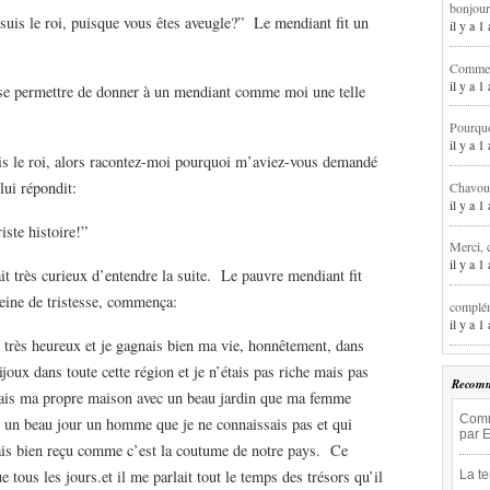
bonjour
 roi, puisque vous êtes aveugle?” Le mendiant fit un
il y a 
Comment
il y a 
ermettre de donner à un mendiant comme moi une telle
Pourqu
il y a 
 roi, alors racontez-moi pourquoi m’aviez-vous demandé
 lui répondit:
Chavoua
il y a 
te histoire!”
Merci, 
il y a 
rès curieux d’entendre la suite. Le pauvre mendiant fit
leine de tristesse, commença:
complém
il y a 
heureux et je gagnais bien ma vie, honnêtement, dans
bijoux dans toute cette région et je n’étais pas riche mais pas
Recomm
édais ma propre maison avec un beau jardin que ma femme
Comme
is un beau jour un homme que je ne connaissais pas et qui
par 
avais bien reçu comme c’est la coutume de notre pays. Ce
tous les jours.et il me parlait tout le temps des trésors qu’il
La t