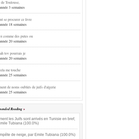
 de Toulouse,
1 année 3 semaines
 se procurer ce livre
1 année 18 semaines
oi comme des putes ou
1 année 20 semaines
h tov pourrais je
1 année 20 semaines
cela me touche
1 année 25 semaines
ent de noms oubliés de juifs d'algerie
1 année 25 semaines
ended Reading
nt les Juifs sont arrivés en Tunisie en bref,
Emile Tubiana (100.0%)
empête de neige, par Emile Tubiana (100.0%)