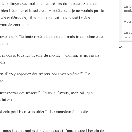
a de partager avec moi tous les trésors du monde. Sa seule
La fo
is bien l’écouter et le suivre’. Honnêtement je ne voulais pas le
Emil
issés et démodés, il ne me paraissait pas posséder des
Fleur
vant de continuer.
La vo
ne boîte toute ornée de diamants, mais toute minuscule,
e dit:
n/a
ouvre tous les trésors du monde.’ Comme je ne savais
ndis:
lez-y apportez des trésors pour vous-même!” Le
a:
orter ces trésors!’ Je vous l’avoue, mon roi, que
je lui dis:
a peut bien vous aider!’ Le monsieur à la boîte
 faut au moins dix chameaux et j’aurais aussi besoin de