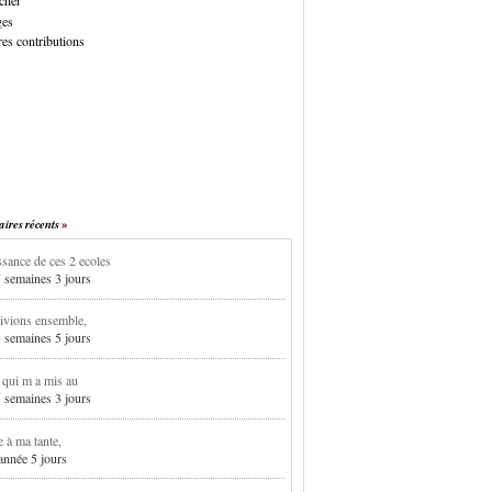
cher
ges
es contributions
res récents
sance de ces 2 ecoles
7 semaines 3 jours
ivions ensemble,
3 semaines 5 jours
i qui m a mis au
5 semaines 3 jours
e à ma tante,
 année 5 jours