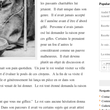
les passants charitables lui
Popular
jetaient. Il était unique dans son
André M
genre. Il n’avait jamais accepté
Arnold
de l’aumône avant d’être d’abord
Recette 
giflé. Personne n’avais jamais
osé lui demander la raison pour
Recette
ces gifles. Certains le prenaient
pour un fou d’autres le
Je suis
considéraient comme un pauvre
La rein
malheureux. Il était devenu
plutôt un objet de discussion et
« pre
9
it son pain quotidien. Un jour le roi voulait visiter sa ville
t d’évaluer le pouls de ces citoyens. A la fin de sa visite il
le et généreusement lui lança un pièce en or dans son
oi venait de lui donner. Le roi tout étonné demanda la raison
Navigati
Contac
e vous me gifliez.” Le roi sans aucune hésitation donna
Conten
Galleri
ans son parcours il avait vu certains sujets qui avait attiré