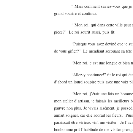
“ Mais comment saviez-vous que je suis le
grand sourire et continua:
“ Mon roi, qui dans cette ville peut se p
pièce?” Le roi sourit aussi, puis fit:
“Puisque vous avez deviné que je suis le
de vous gifler?” Le mendiant secouant sa tête
“Mon roi, c’est une longue et bien tris
“Allez-y continuez!” fit le roi qui était t
d’abord un lourd soupire puis avec une voix p
“Mon roi, j’était une fois un homme très 
mon atelier d’artisan, je faisais les meilleurs 
pauvre non plus. Je vivais aisément, je poss
aimait soigner, car elle adorait les fleurs. Pu
paraissait être sérieux vint me visiter. Je l’
bonhomme prit l’habitude de me visiter presque 