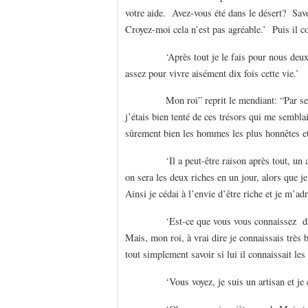
votre aide. Avez-vous été dans le désert? Save
Croyez-moi cela n’est pas agréable.’ Puis il c
‘Après tout je le fais pour nous deux, vo
assez pour vivre aisément dix fois cette vie.’
Mon roi” reprit le mendiant: “Par ses dires 
j’étais bien tenté de ces trésors qui me sembla
sûrement bien les hommes les plus honnêtes et 
‘Il a peut-être raison après tout, un aller-
on sera les deux riches en un jour, alors que je
Ainsi je cédai à l’envie d’être riche et je m’a
‘Est-ce que vous vous connaissez dans le
Mais, mon roi, à vrai dire je connaissais très b
tout simplement savoir si lui il connaissait les
‘Vous voyez, je suis un artisan et je conn