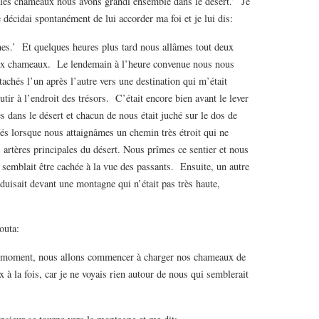
hameaux nous avons grandi ensemble dans le désert.’ Je
e décidai spontanément de lui accorder ma foi et je lui dis:
Et quelques heures plus tard nous allâmes tout deux
dix chameaux. Le lendemain à l’heure convenue nous nous
chés l’un après l’autre vers une destination qui m’était
tir à l’endroit des trésors. C’était encore bien avant le lever
dans le désert et chacun de nous était juché sur le dos de
és lorsque nous attaignâmes un chemin très étroit qui ne
es artères principales du désert. Nous prîmes ce sentier et nous
semblait être cachée à la vue des passants. Ensuite, un autre
nduisait devant une montagne qui n’était pas très haute,
jouta:
nt, nous allons commencer à charger nos chameaux de
x à la fois, car je ne voyais rien autour de nous qui semblerait