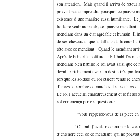
son attention. Mais quand il arriva de retour a
pouvait pas comprendre pourquoi ce pauvre men
existence d’une manière aussi humiliante. Le 
lui faire venir au palais, ce pauvre mendiant. 
mendiant dans un état agréable et humain. Il in
de ses cheveux et que le tailleur de la cour lui 
tête avec ce mendiant. Quand le mendiant arriv
Après le bain et la coiffure, ils l’habillèren
mendiant bien habillé le roi avait saisi que c
devait certainement avoir un destin très particu
lorsque les soldats du roi étaient venus le cher
d’après le nombre de marches des escaliers qu’i
Le roi l’accueilli chaleureusement et le fit as
roi commença par ces questions:
“Vous rappelez-vous de la pièce en or que
“Oh oui, j’avais reconnu par le son que c’é
d’entendre ceci de ce mendiant, qui ne pouvait p