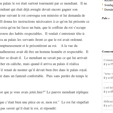
Recher
u palais le roi était surtout tourmenté par ce mendiant. Il ne
Sonda
diant qui était déjà aveugle devait encore gagner son
Dernièr
jour suivant le roi convoqua son ministre et lui demanda de
Pubs
Il donna les instructions nécéssaires à ce qu’on lui présente ce
sista qu’on lui fasse un bain, que le coiffeur du roi s’occupe
trouve des habits respectables. Il voulait s’entretenir tête-à-
a au palais les servants firent ce que le roi avait ordonné.
t somptueusement et le présentèrent au roi. A la vue du
e malheureux avait dû être un homme honnête et respectable. Il
Commentai
lier se disait-il. Le mendiant ne savait pas ce qui lui arrivait
Connais
cher en calèche, mais quand il arriva au palais il réalisa
il y a 3
l venait de monter qu’il devait bien être dans le palais royal.
"nous v
soir dans un fauteuil confortable. Puis sans perdre du temps le
il y a 4
c est lu
il y a 4
 je vous avais jetée.hier?” Le pauvre mendiant répliqua:
dédicac
tait bien une pièce en or, mon roi.” Le roi fut stupéfait
il y a 1
as savoir qu’il était le roi, et répondit: