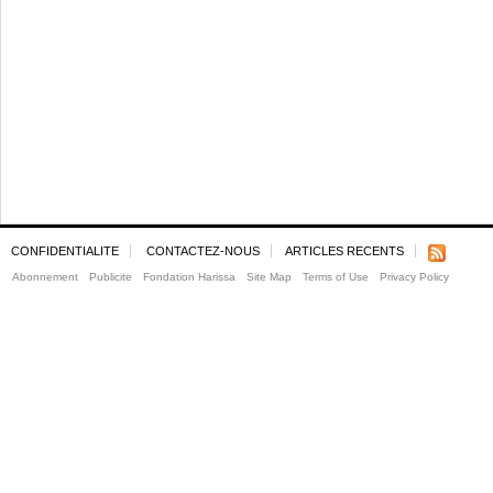
CONFIDENTIALITE
CONTACTEZ-NOUS
ARTICLES RECENTS
Abonnement
Publicite
Fondation Harissa
Site Map
Terms of Use
Privacy Policy