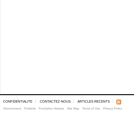
CONFIDENTIALITE
CONTACTEZ-NOUS
ARTICLES RECENTS
Abonnement
Publicite
Fondation Harissa
Site Map
Terms of Use
Privacy Policy