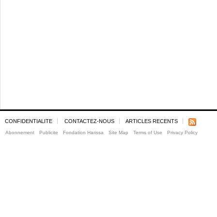
CONFIDENTIALITE
CONTACTEZ-NOUS
ARTICLES RECENTS
Abonnement
Publicite
Fondation Harissa
Site Map
Terms of Use
Privacy Policy