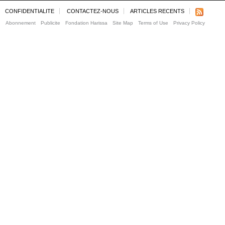
CONFIDENTIALITE
CONTACTEZ-NOUS
ARTICLES RECENTS
Abonnement
Publicite
Fondation Harissa
Site Map
Terms of Use
Privacy Policy