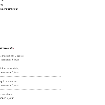
cher
ges
es contributions
res récents
sance de ces 2 ecoles
7 semaines 3 jours
ivions ensemble,
3 semaines 5 jours
i qui m a mis au
5 semaines 3 jours
e à ma tante,
 année 5 jours