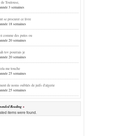
 de Toulouse,
1 année 3 semaines
 se procurer ce livre
1 année 18 semaines
oi comme des putes ou
1 année 20 semaines
h tov pourrais je
1 année 20 semaines
cela me touche
1 année 25 semaines
ent de noms oubliés de juifs d'algerie
1 année 25 semaines
ended Reading
ated items were found.