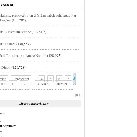
 content
alraux prévoyait-il un XXIème siècle religieux? Par
 Lagémi
(135,709)
de la Pizza tunisienne
(132,907)
 du Lablabi
(130,557)
 Juif Tunisien, par Andre Nahum
(128,995)
e Didon
(128,728)
mier
‹ précédent
…
4
5
6
7
8
10
11
12
…
suivant ›
dernier »
plus
Liens commerciaux
on
t
u populaire
es