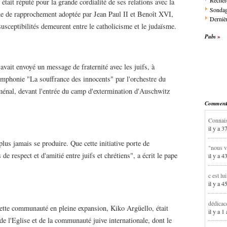
Recher
était réputé pour la grande cordialité de ses relations avec la
Sonda
gne de rapprochement adoptée par Jean Paul II et Benoît XVI,
Dernièr
ceptibilités demeurent entre le catholicisme et le judaïsme.
Pubs
 avait envoyé un message de fraternité avec les juifs, à
symphonie "La souffrance des innocents" par l'orchestre du
nal, devant l'entrée du camp d'extermination d'Auschwitz
Commentai
Connais
il y a 3
lus jamais se produire. Que cette initiative porte de
"nous v
e respect et d'amitié entre juifs et chrétiens", a écrit le pape
il y a 4
c est lu
il y a 4
dédicac
cette communauté en pleine expansion, Kiko Argüello, était
il y a 1
 l'Eglise et de la communauté juive internationale, dont le