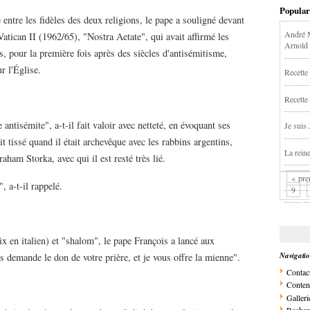
Popular
entre les fidèles des deux religions, le pape a souligné devant
André M
Vatican II (1962/65), "Nostra Aetate", qui avait affirmé les
Arnold
, pour la première fois après des siècles d'antisémitisme,
r l'Église.
Recette 
Recette
 antisémite", a-t-il fait valoir avec netteté, en évoquant ses
Je suis
t tissé quand il était archevêque avec les rabbins argentins,
La rein
am Storka, avec qui il est resté très lié.
« pre
 a-t-il rappelé.
9
x en italien) et "shalom", le pape François a lancé aux
Navigati
s demande le don de votre prière, et je vous offre la mienne".
Contac
Conten
Galleri