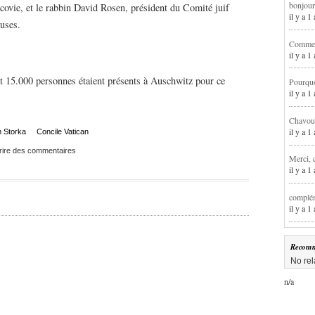
bonjour
covie, et le rabbin David Rosen, président du Comité juif
il y a 
euses.
Comment
il y a 
et 15.000 personnes étaient présents à Auschwitz pour ce
Pourqu
il y a 
Chavoua
il y a 
 Storka
Concile Vatican
rire des commentaires
Merci, 
il y a 
complém
il y a 
Recomm
No rel
n/a