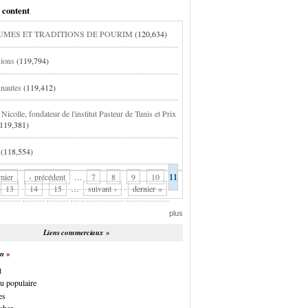
 content
MES ET TRADITIONS DE POURIM
(120,634)
ions
(119,794)
nautes
(119,412)
Nicolle, fondateur de l'institut Pasteur de Tunis et Prix
(119,381)
(118,554)
mier
‹ précédent
…
7
8
9
10
11
13
14
15
…
suivant ›
dernier »
plus
Liens commerciaux
on
t
u populaire
es