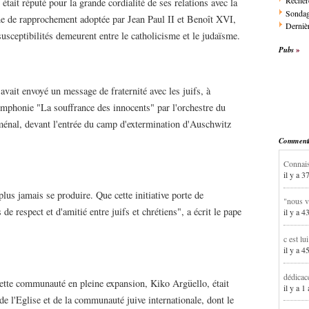
Recher
était réputé pour la grande cordialité de ses relations avec la
Sonda
gne de rapprochement adoptée par Jean Paul II et Benoît XVI,
Dernièr
ceptibilités demeurent entre le catholicisme et le judaïsme.
Pubs
 avait envoyé un message de fraternité avec les juifs, à
symphonie "La souffrance des innocents" par l'orchestre du
nal, devant l'entrée du camp d'extermination d'Auschwitz
Commentai
Connais
il y a 3
lus jamais se produire. Que cette initiative porte de
"nous v
e respect et d'amitié entre juifs et chrétiens", a écrit le pape
il y a 4
c est lu
il y a 4
dédicac
cette communauté en pleine expansion, Kiko Argüello, était
il y a 1
 l'Eglise et de la communauté juive internationale, dont le