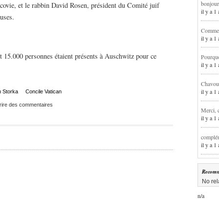
bonjour
covie, et le rabbin David Rosen, président du Comité juif
il y a 
euses.
Comment
il y a 
et 15.000 personnes étaient présents à Auschwitz pour ce
Pourqu
il y a 
Chavoua
il y a 
 Storka
Concile Vatican
rire des commentaires
Merci, 
il y a 
complém
il y a 
Recomm
No rel
n/a