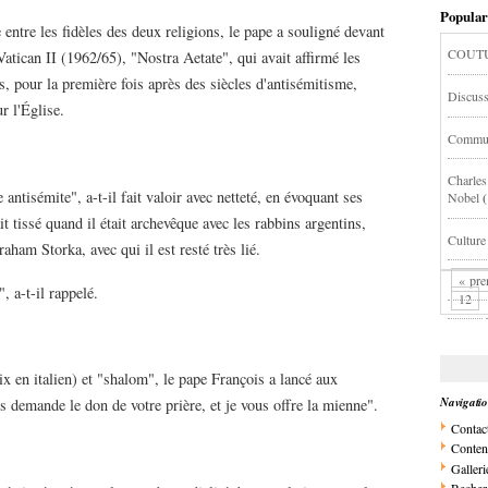
Popular
entre les fidèles des deux religions, le pape a souligné devant
COUTU
Vatican II (1962/65), "Nostra Aetate", qui avait affirmé les
, pour la première fois après des siècles d'antisémitisme,
Discuss
r l'Église.
Commu
Charles 
 antisémite", a-t-il fait valoir avec netteté, en évoquant ses
Nobel
t tissé quand il était archevêque avec les rabbins argentins,
Culture
am Storka, avec qui il est resté très lié.
« pre
 a-t-il rappelé.
12
x en italien) et "shalom", le pape François a lancé aux
Navigati
s demande le don de votre prière, et je vous offre la mienne".
Contac
Conten
Galleri