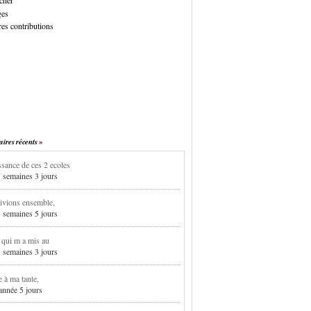
cher
ges
es contributions
res récents
sance de ces 2 ecoles
7 semaines 3 jours
ivions ensemble,
3 semaines 5 jours
i qui m a mis au
5 semaines 3 jours
e à ma tante,
 année 5 jours