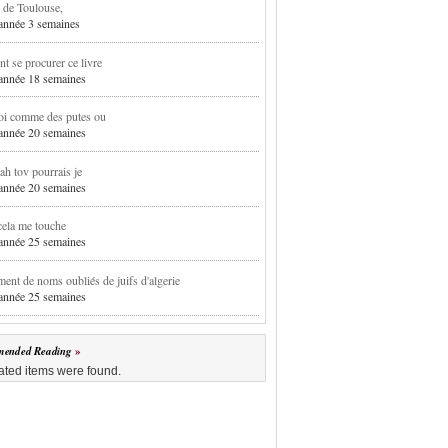
 de Toulouse,
1 année 3 semaines
 se procurer ce livre
1 année 18 semaines
oi comme des putes ou
1 année 20 semaines
h tov pourrais je
1 année 20 semaines
cela me touche
1 année 25 semaines
ent de noms oubliés de juifs d'algerie
1 année 25 semaines
ended Reading
ated items were found.