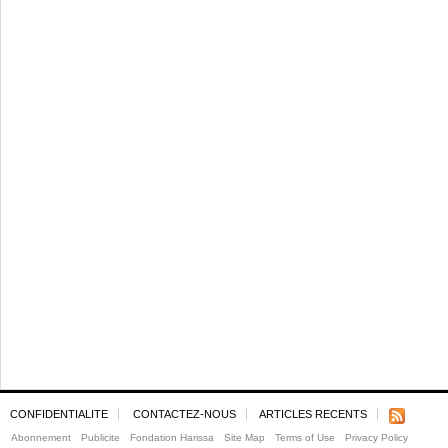
CONFIDENTIALITE
CONTACTEZ-NOUS
ARTICLES RECENTS
Abonnement
Publicite
Fondation Harissa
Site Map
Terms of Use
Privacy Policy