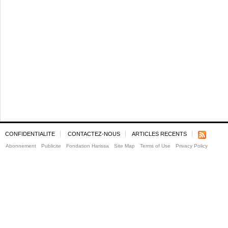
CONFIDENTIALITE
CONTACTEZ-NOUS
ARTICLES RECENTS
Abonnement
Publicite
Fondation Harissa
Site Map
Terms of Use
Privacy Policy