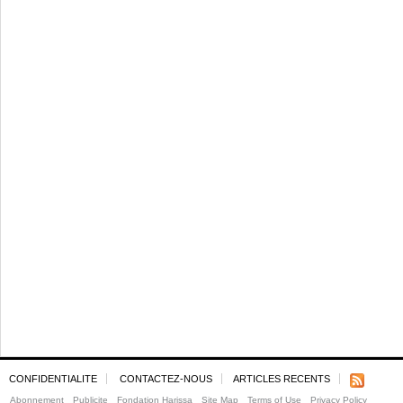
CONFIDENTIALITE
CONTACTEZ-NOUS
ARTICLES RECENTS
Abonnement
Publicite
Fondation Harissa
Site Map
Terms of Use
Privacy Policy