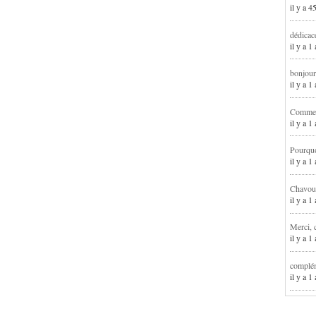
il y a 4
dédicac
il y a 1
bonjour
il y a 
Comment
il y a 
Pourqu
il y a 
Chavoua
il y a 
Merci, 
il y a 
complém
il y a 