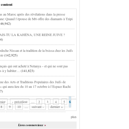
 content
s au Maroc après des révélations dans la presse
enne: Quand l’épouse de M6 offre des diamants à Tzipi
146,942)
IS-TU LA KAHÉNA, UNE REINE JUIVE ?
4)
eche Nissan et la tradition de la bsissa chez les Juifs
sie
(142,925)
nçais qui ont acheté à Netanya – et qui ne sont pas
és à y habiter…
(141,823)
ne des Arts et Traditions Populaires des Juifs de
 » qui aura lieu du 10 au 17 octobre à l’Espace Rachi
7)
mier
‹ précédent
…
2
3
4
5
6
8
9
10
…
suivant ›
dernier »
plus
Liens commerciaux