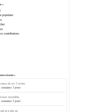
on
t
u populaire
es
cher
ges
es contributions
res récents
sance de ces 2 ecoles
7 semaines 3 jours
ivions ensemble,
3 semaines 5 jours
i qui m a mis au