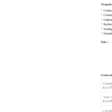
Navigati
Contac
Conten
Galleri
Recher
Sonda
Dernièr
Pubs
Commentai
Connais
il y a 3
"nous v
il y a 4
c est lu