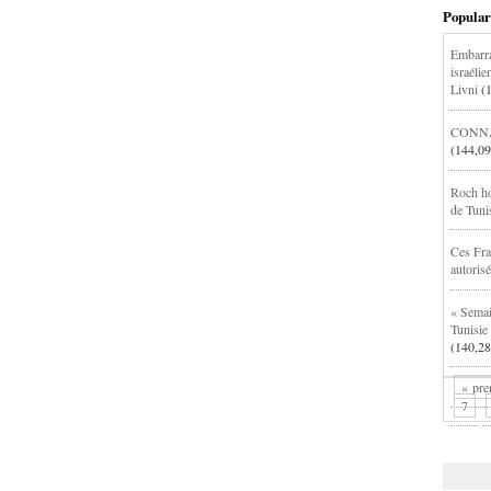
Popular
Embarra
israéli
Livni
(
CONNA
(144,09
Roch hod
de Tuni
Ces Fra
autoris
« Semai
Tunisie
(140,28
« pre
7