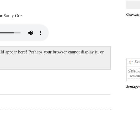
Connexion
par Samy Goz
ld appear here! Perhaps your browser cannot display it, or
Se 
Créer u
Demand
Sondage