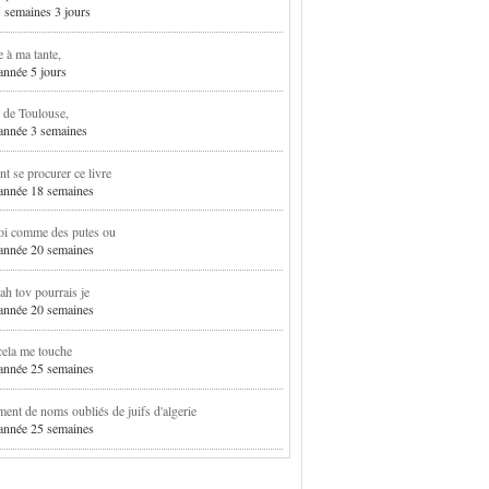
5 semaines 3 jours
e à ma tante,
 année 5 jours
 de Toulouse,
1 année 3 semaines
 se procurer ce livre
1 année 18 semaines
oi comme des putes ou
1 année 20 semaines
h tov pourrais je
1 année 20 semaines
cela me touche
1 année 25 semaines
ent de noms oubliés de juifs d'algerie
1 année 25 semaines