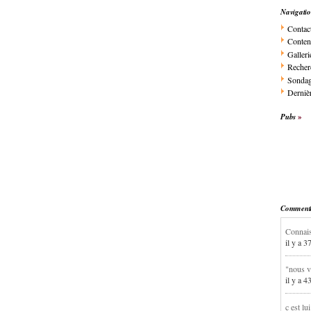
Navigati
Contac
Conten
Galleri
Recher
Sonda
Dernièr
Pubs
Commentai
Connais
il y a 3
"nous v
il y a 4
c est lu