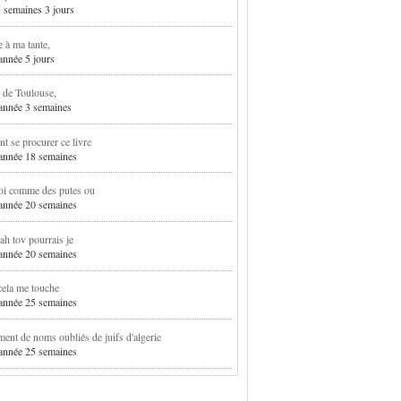
5 semaines 3 jours
e à ma tante,
 année 5 jours
 de Toulouse,
1 année 3 semaines
 se procurer ce livre
1 année 18 semaines
oi comme des putes ou
1 année 20 semaines
h tov pourrais je
1 année 20 semaines
cela me touche
1 année 25 semaines
ent de noms oubliés de juifs d'algerie
1 année 25 semaines