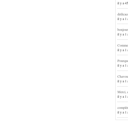
il y a 4
dédicac
il y a 1
bonjour
il y a 
Comment
il y a 
Pourqu
il y a 
Chavoua
il y a 
Merci, 
il y a 
complém
il y a 