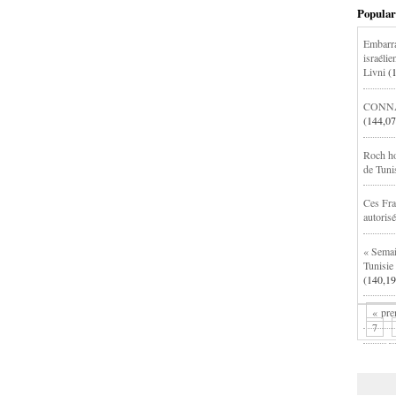
Popular
Embarra
israéli
Livni
(
CONNA
(144,07
Roch hod
de Tuni
Ces Fra
autoris
« Semai
Tunisie
(140,19
« pre
7