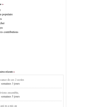
on
t
u populaire
es
cher
ges
es contributions
res récents
sance de ces 2 ecoles
7 semaines 3 jours
ivions ensemble,
3 semaines 5 jours
i qui m a mis au