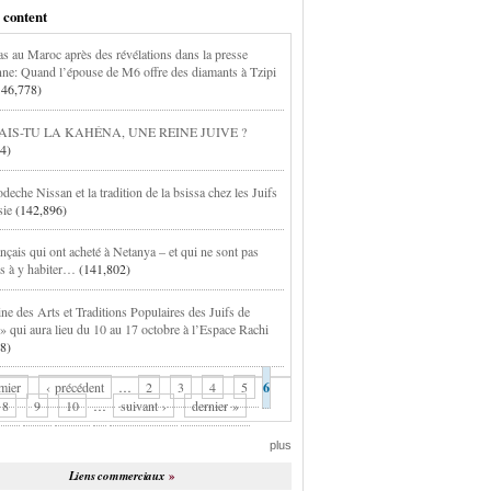
 content
s au Maroc après des révélations dans la presse
enne: Quand l’épouse de M6 offre des diamants à Tzipi
146,778)
IS-TU LA KAHÉNA, UNE REINE JUIVE ?
4)
eche Nissan et la tradition de la bsissa chez les Juifs
sie
(142,896)
nçais qui ont acheté à Netanya – et qui ne sont pas
és à y habiter…
(141,802)
ne des Arts et Traditions Populaires des Juifs de
 » qui aura lieu du 10 au 17 octobre à l’Espace Rachi
8)
mier
‹ précédent
…
2
3
4
5
6
8
9
10
…
suivant ›
dernier »
plus
Liens commerciaux