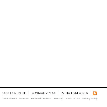
CONFIDENTIALITE
CONTACTEZ-NOUS
ARTICLES RECENTS
Abonnement
Publicite
Fondation Harissa
Site Map
Terms of Use
Privacy Policy