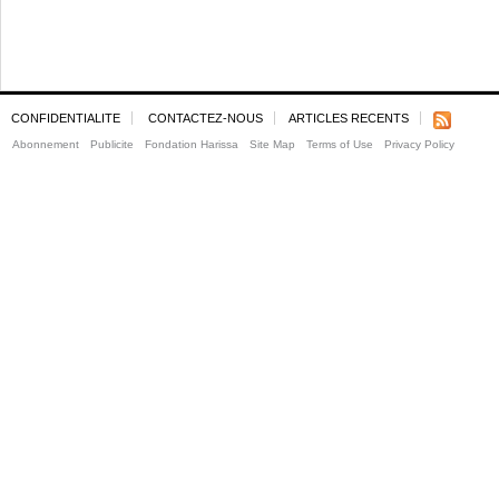
CONFIDENTIALITE
CONTACTEZ-NOUS
ARTICLES RECENTS
Abonnement
Publicite
Fondation Harissa
Site Map
Terms of Use
Privacy Policy