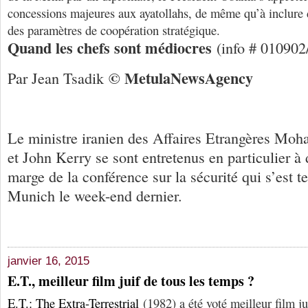
concessions majeures aux ayatollahs, de même qu’à inclure 
des paramètres de coopération stratégique.
Quand les chefs sont médiocres
(info # 010902
© Me
tula
N
ews
A
gency
Par Jean Tsadik
Le ministre iranien des Affaires Etrangères Mo
et John Kerry se sont entretenus en particulier à
marge de la conférence sur la sécurité qui s’est t
Munich le week-end dernier.
janvier 16, 2015
E.T., meilleur film juif de tous les temps ?
E.T.: The Extra-Terrestrial
(1982) a été voté meilleur film ju