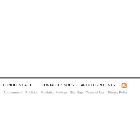
CONFIDENTIALITE
CONTACTEZ-NOUS
ARTICLES RECENTS
Abonnement
Publicite
Fondation Harissa
Site Map
Terms of Use
Privacy Policy