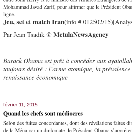
Mohammad Javad Zarif, pour affirmer que le Président Obam
ligne.
Jeu, set et match Iran
(info # 012502/15)[Analy
© Me
tula
N
ews
A
gency
Par Jean Tsadik
Barack Obama est prêt à concéder aux ayatollahs
toujours désiré : l’arme atomique, la prévalence 
renaissance économique
février 11, 2015
Quand les chefs sont médiocres
Selon des fuites concordantes, dont des révélations faites di
de la Ména par un diplomate, le Président Obama s’apprêtera