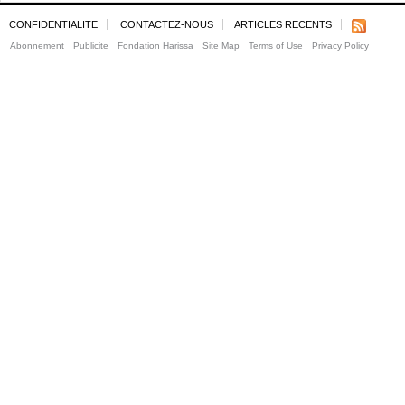
CONFIDENTIALITE
CONTACTEZ-NOUS
ARTICLES RECENTS
Abonnement
Publicite
Fondation Harissa
Site Map
Terms of Use
Privacy Policy