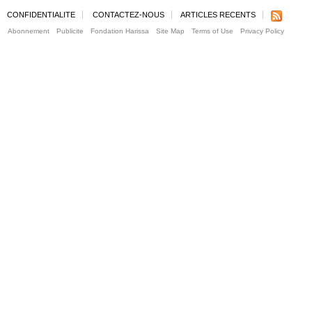
CONFIDENTIALITE
CONTACTEZ-NOUS
ARTICLES RECENTS
Abonnement
Publicite
Fondation Harissa
Site Map
Terms of Use
Privacy Policy